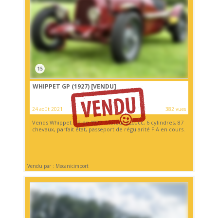
15
WHIPPET GP (1927)
[VENDU]
24 août 2021
382 vues
Vends Whippet GP de 1927. Moteur 2200cc, 6 cylindres, 87
chevaux, parfait état, passeport de régularité FIA en cours.
Vendu par : Mecanicimport