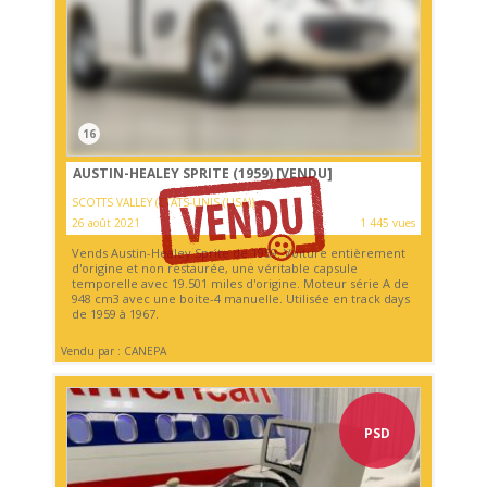
16
AUSTIN-HEALEY SPRITE (1959)
[VENDU]
SCOTTS VALLEY (ETATS-UNIS (USA))
26 août 2021
1 445 vues
Vends Austin-Healey Sprite de 1959. Voiture entièrement
d'origine et non restaurée, une véritable capsule
temporelle avec 19.501 miles d'origine. Moteur série A de
948 cm3 avec une boite-4 manuelle. Utilisée en track days
de 1959 à 1967.
Vendu par : CANEPA
PSD