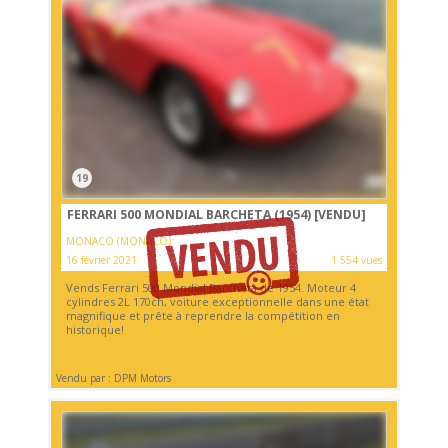
19
FERRARI 500 MONDIAL BARCHETA (1954)
[VENDU]
MONACO (MONACO)
16 février 2021
1 554 vues
Vends Ferrari 500 Mondial Barcheta de 1954. Moteur 4
cylindres 2L 170ch, voiture exceptionnelle dans une état
magnifique et prête à reprendre la compétition en
historique!
Vendu par : DPM Motors