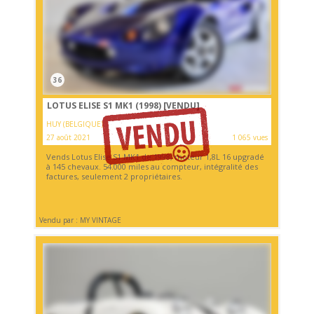
36
LOTUS ELISE S1 MK1 (1998)
[VENDU]
HUY (BELGIQUE)
27 août 2021
1 065 vues
Vends Lotus Elise S1 MK1 de 1998, moteur 1,8L 16 upgradé
à 145 chevaux. 54.000 miles au compteur, intégralité des
factures, seulement 2 propriétaires.
Vendu par : MY VINTAGE