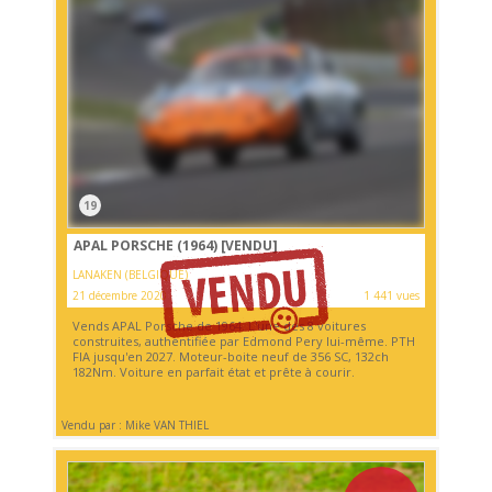
19
APAL PORSCHE (1964)
[VENDU]
LANAKEN (BELGIQUE)
21 décembre 2020
1 441 vues
Vends APAL Porsche de 1964. L'une des 8 voitures
construites, authentifiée par Edmond Pery lui-même. PTH
FIA jusqu'en 2027. Moteur-boite neuf de 356 SC, 132ch
182Nm. Voiture en parfait état et prête à courir.
Vendu par : Mike VAN THIEL