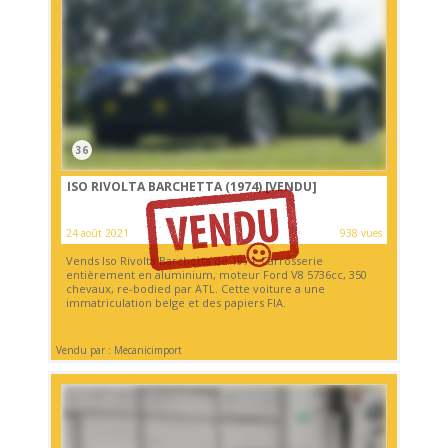
36
ISO RIVOLTA BARCHETTA (1974)
[VENDU]
24 août 2021
938 vues
Vends Iso Rivolta Barchetta de 1974. Carrosserie
entièrement en aluminium, moteur Ford V8 5736cc, 350
chevaux, re-bodied par ATL. Cette voiture a une
immatriculation belge et des papiers FIA.
Vendu par : Mecanicimport