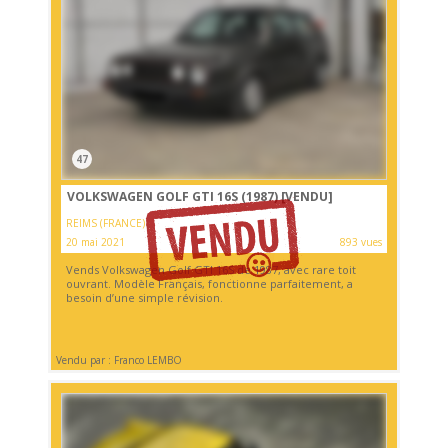
47
VOLKSWAGEN GOLF GTI 16S (1987)
[VENDU]
REIMS (FRANCE)
20 mai 2021
893 vues
Vends Volkswagen Golf GTI 16S de 1987, avec rare toit
ouvrant. Modèle Français, fonctionne parfaitement, a
besoin d’une simple révision.
Vendu par : Franco LEMBO