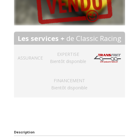
Les services +
de Classic Racing
EXPERTISE
ASSURANCE
Bientôt disponible
FINANCEMENT
Bientôt disponible
Description