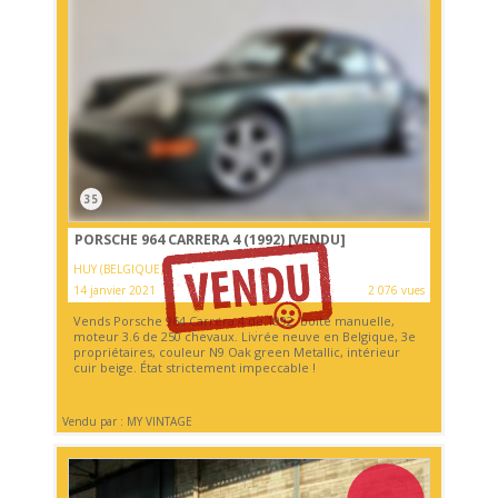
35
PORSCHE 964 CARRERA 4 (1992)
[VENDU]
HUY (BELGIQUE)
14 janvier 2021
2 076 vues
Vends Porsche 964 Carrera 4 de 1992, boite manuelle,
moteur 3.6 de 250 chevaux. Livrée neuve en Belgique, 3e
propriétaires, couleur N9 Oak green Metallic, intérieur
cuir beige. État strictement impeccable !
Vendu par : MY VINTAGE