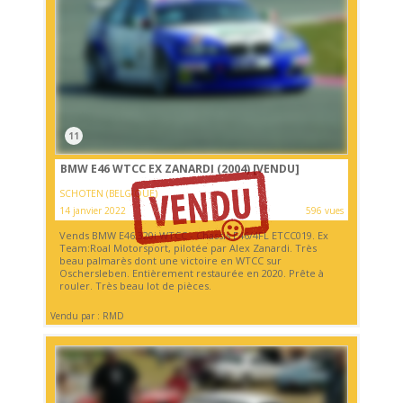
11
BMW E46 WTCC EX ZANARDI (2004)
[VENDU]
SCHOTEN (BELGIQUE)
14 janvier 2022
596 vues
Vends BMW E46 320i WTCC - Chassis E46/4FL ETCC019. Ex
Team:Roal Motorsport, pilotée par Alex Zanardi. Très
beau palmarès dont une victoire en WTCC sur
Oschersleben. Entièrement restaurée en 2020. Prête à
rouler. Très beau lot de pièces.
Vendu par : RMD