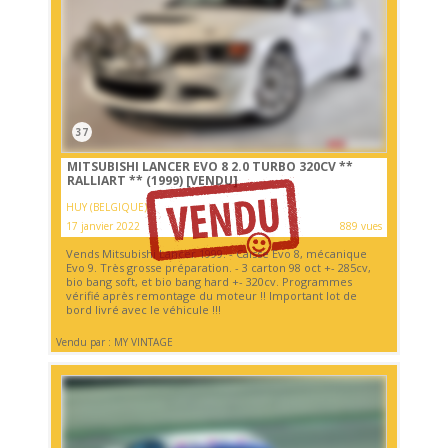
37
MITSUBISHI LANCER EVO 8 2.0 TURBO 320CV **
RALLIART ** (1999)
[VENDU]
HUY (BELGIQUE)
17 janvier 2022
889 vues
Vends Mitsubishi Lancer 1999. - Caisse Evo 8, mécanique
Evo 9. Très grosse préparation. - 3 carton 98 oct +- 285cv,
bio bang soft, et bio bang hard +- 320cv. Programmes
vérifié après remontage du moteur !! Important lot de
bord livré avec le véhicule !!!
Vendu par : MY VINTAGE