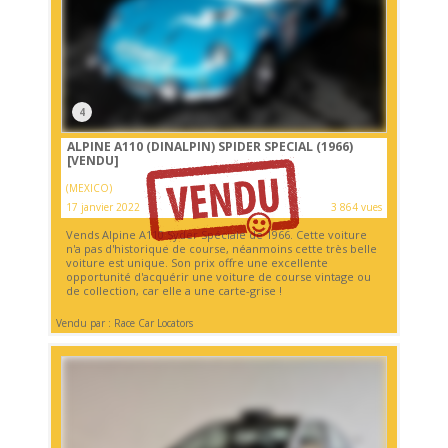
4
ALPINE A110 (DINALPIN) SPIDER SPECIAL (1966)
[VENDU]
(MEXICO)
17 janvier 2022
3 864 vues
Vends Alpine A110 Syder Spéciale de 1966. Cette voiture
n'a pas d'historique de course, néanmoins cette très belle
voiture est unique. Son prix offre une excellente
opportunité d'acquérir une voiture de course vintage ou
de collection, car elle a une carte-grise !
Vendu par : Race Car Locators