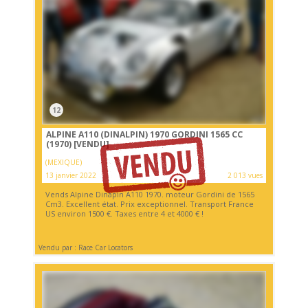
12
ALPINE A110 (DINALPIN) 1970 GORDINI 1565 CC
(1970)
[VENDU]
(MEXIQUE)
13 janvier 2022
2 013 vues
Vends Alpine Dinapin A110 1970. moteur Gordini de 1565
Cm3. Excellent état. Prix exceptionnel. Transport France
US environ 1500 €. Taxes entre 4 et 4000 € !
Vendu par : Race Car Locators