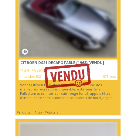
40
CITROEN DS21 DECAPOTABLE (1968)
[VENDU]
TEMSE (BELGIQUE)
11 octobre 2021
979 vues
Vends Citroen DS21 décapotable de 1968. Une des
meilleures recréations disponible, extérieur Gris
Palladium avec intérieur cuir rouge foncé, appuis-têtes
d'usine, boite semi-automatique, tableau de bord Jaeger.
Vendu par : Albion Motorcars