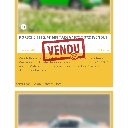
11
PORSCHE 911 2.4T MFI TARGA 1972 (1972)
[VENDU]
4 février 2022
781 vues
Vends Porsche 911 2.4t MFI 1972. Modèle trappe à huile.
Restauration totale depuis châssis pour un coût de 130 000
euros. Matching numbers & color. Expertise / livrets
d’origine / factures.
Vendu par : Garage Concept Store