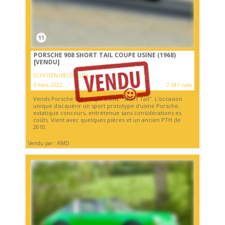
11
PORSCHE 908 SHORT TAIL COUPE USINE (1968)
[VENDU]
SCHOTEN (BELGIQUE)
3 mars 2022
2 581 vues
Vends Porsche 908 coupé USINE "Short Tail". L'occasion
unique d'acquérir un sport prototype d'usine Porsche.
extatique concours, entretenue sans considérations es
coûts. Vient avec quelques pièces et un ancien PTH de
2010.
Vendu par : RMD