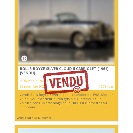
10
ROLLS-ROYCE SILVER CLOUD II CABRIOLET (1961)
[VENDU]
MONACO (MONACO)
25 novembre 2020
1 508 vues
Vends Rolls-Royce Silver Cloud II cabriolet de 1961. Moteur
V8 de 6,2L, extérieur bi-ton gris/bleu, intérieur cuir.
Voiture dans un état magnifique, 100.000 kilomètres au
compteur.
Vendu par : DPM Motors