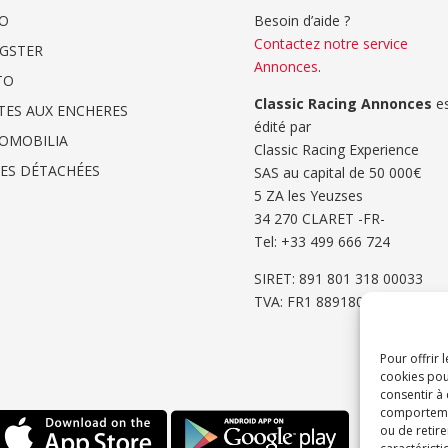
O
Besoin d’aide ?
Contactez notre service
GSTER
Annonces
.
TO
Classic Racing Annonces
es
TES AUX ENCHERES
édité par
OMOBILIA
Classic Racing Experience
CES DÉTACHÉES
SAS au capital de 50 000€
5 ZA les Yeuzses
34 270 CLARET -FR-
Tel: ‭+33 499 666 724‬
SIRET: 891 801 318 00033
TVA: FR1 8891801318
Pour offrir 
cookies pou
consentir à
comportement
ou de retire