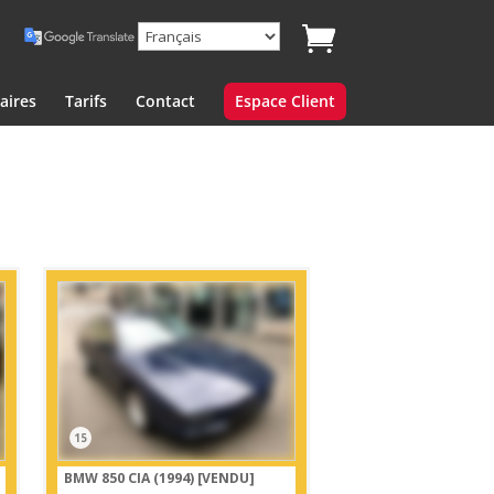
aires
Tarifs
Contact
Espace Client
15
BMW 850 CIA (1994)
[VENDU]