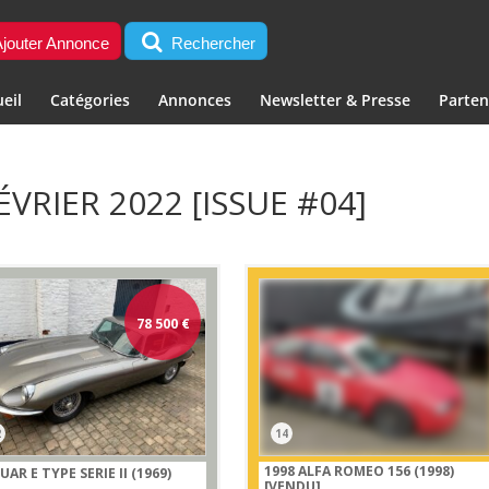
jouter Annonce
Rechercher
eil
Catégories
Annonces
Newsletter & Presse
Parten
ÉVRIER 2022 [ISSUE #04]
78 500
€
2
14
1998 ALFA ROMEO 156 (1998)
UAR E TYPE SERIE II (1969)
[VENDU]