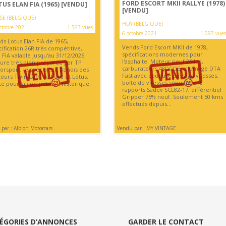
FORD ESCORT MKII RALLYE (1978)
US ELAN FIA (1965)
[VENDU]
[VENDU]
SE (BELGIQUE)
HUY (BELGIQUE)
ctobre 2021
1 563 vues
6 octobre 2021
1 097 vues
ds Lotus Elan FIA de 1965,
Vends Ford Escort MKII de 1978,
ification 26R très compétitive,
spécifications modernes pour
FIA valable jusqu'au 31/12/2026.
l'asphalte. Moteur neuf 264ch,
ture très bien préparée par TP
carburateurs 48DCOE, allumage DTA
rsport, le spécialiste Danois des
Fast avec coupure passage vitesses,
eurs Twin Cam de Ford et Lotus.
boîte de vitesses séquentiel 6
te pour la compétition historique.
rapports Sadev SCL82-17, différentiel
Gripper 75% neuf. Seulement 50 kms
effectués depuis...
par : Albion Motorcars
Vendu par : MY VINTAGE
ÉGORIES D’ANNONCES
GARDER LE CONTACT