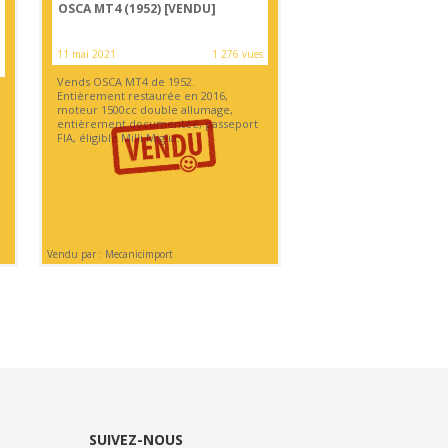
OSCA MT4 (1952)
[VENDU]
11 mai 2021
1 276 vues
Vends OSCA MT4 de 1952.
Entièrement restaurée en 2016,
moteur 1500cc double allumage,
entièrement documentée, passeport
FIA, éligible Milli Miglia.
Vendu par : Mecanicimport
SUIVEZ-NOUS