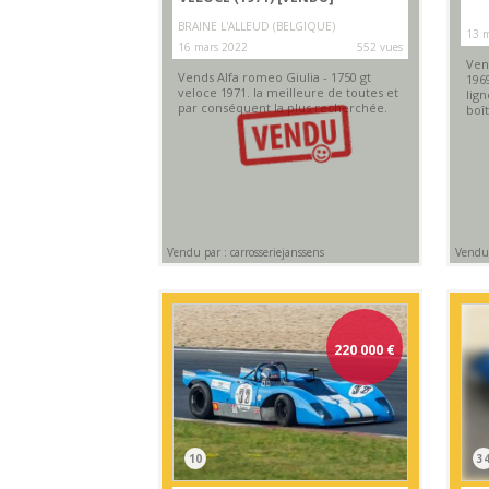
BRAINE L'ALLEUD (BELGIQUE)
13 m
16 mars 2022
552 vues
Ven
Vends Alfa romeo Giulia - 1750 gt
1969
veloce 1971. la meilleure de toutes et
lig
par conséquent la plus recherchée.
boî
Vendu par : carrosseriejanssens
Vendu 
220 000
€
10
3