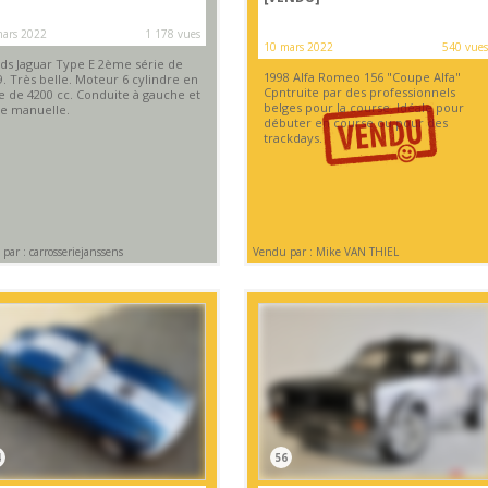
ars 2022
1 178 vues
10 mars 2022
540 vues
ds Jaguar Type E 2ème série de
1998 Alfa Romeo 156 "Coupe Alfa"
. Très belle. Moteur 6 cylindre en
Cpntruite par des professionnels
ne de 4200 cc. Conduite à gauche et
belges pour la course. Idéale pour
te manuelle.
débuter en course ou pour des
trackdays.
par : carrosseriejanssens
Vendu par : Mike VAN THIEL
4
56