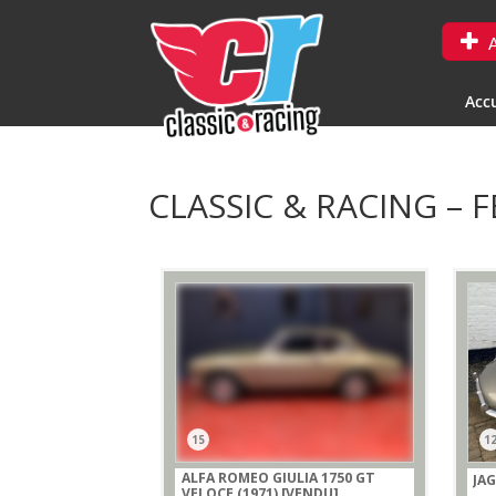
A
Accu
CLASSIC & RACING – F
15
1
ALFA ROMEO GIULIA 1750 GT
JAG
VELOCE (1971)
[VENDU]