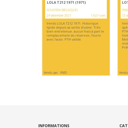
LOLA T212 1971 (1971)
LOT
SCHOTEN (BELGIQUE)
TEM
24 décembre 2021
1 621 vues
12 o
Vends LOLA T212 1971. Historique
Ven
lipide depuis sa sortie d'usine. Très
spéc
bien entretenue. aucun frais à part le
PTH 
remplacement du réservoir, fourni
Voi
avec l'auto. PTH valide.
Moto
mot
Prê
Vendu par : RMD
Vendu 
INFORMATIONS
CAT