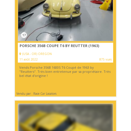
17
PORSCHE 356B COUPE T6 BY REUTTER (1963)
(USA - OR) OREGON
11 août 2022
875 vues
Vends Porsche 356B 1600S T6 Coupé de 1963 by
"Reutters". Très bien entretenue par sa propriétaire. Très
bel état d'origine !
Vendu par : Race Car Locators