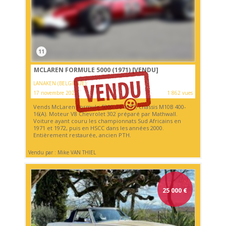
11
MCLAREN FORMULE 5000 (1971)
[VENDU]
LANAKEN (BELGIQUE)
17 novembre 2022
1 862 vues
Vends McLaren Formule 5000 de 1971, chassis M10B 400-
16(A). Moteur V8 Chevrolet 302 préparé par Mathwall.
Voiture ayant couru les championnats Sud Africains en
1971 et 1972, puis en HSCC dans les années 2000.
Entièrement restaurée, ancien PTH.
Vendu par : Mike VAN THIEL
25 000
€