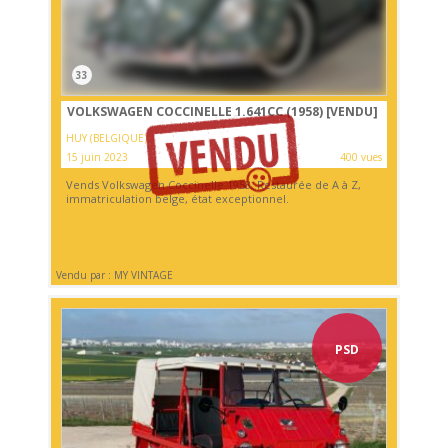
33
VOLKSWAGEN COCCINELLE 1.641CC (1958)
[VENDU]
HUY (BELGIQUE)
15 juin 2023
400 vues
Vends Volkswagen Coccinelle 1958. Restaurée de A à Z,
immatriculation belge, état exceptionnel.
Vendu par : MY VINTAGE
PSD