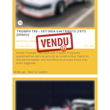
10
TRIUMPH TR8 – 1977 IMSA G44 TRIBUTE (1977)
[VENDU]
WESTERN CANADA (CANADA)
12 juin 2023
437 vues
Vends Triumph TR8 IMSA G44 Tribute. Proposée
quasiment au tiers du prix de sa construction. Fiable et
très performante, elle bénéficie en Europe d'une très
belle éligibilité.
Vendu par : Race Car Locators