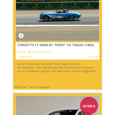
6
CORVETTE C1 WINS AT “EVERY” US TRACK! (1962)
(USA - WA) WASHINGTON
11 mai 2022
735 vues
Vends Chevrolet Corvette 1962. Superbement
développée. Très rapide avec de nombreuses victoires
sur les meilleures pistes des États-Unis. Grande éligibilité.
Vendu par : Race Car Locators
45 000
€