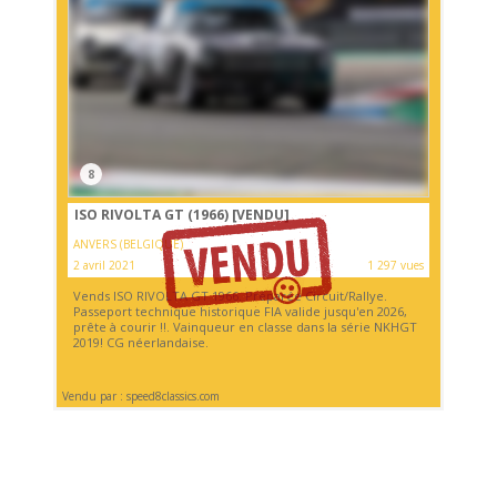
8
ISO RIVOLTA GT (1966)
[VENDU]
ANVERS (BELGIQUE)
2 avril 2021
1 297 vues
Vends ISO RIVOLTA GT 1966. Préparée Circuit/Rallye.
Passeport technique historique FIA ​​valide jusqu'en 2026,
prête à courir !!. Vainqueur en classe dans la série NKHGT
2019! CG néerlandaise.
Vendu par : speed8classics.com