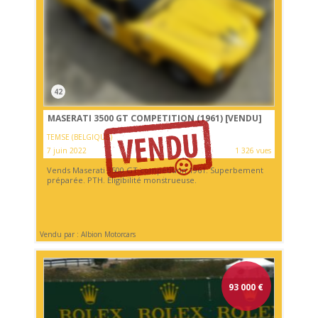
42
MASERATI 3500 GT COMPETITION (1961)
[VENDU]
TEMSE (BELGIQUE)
7 juin 2022
1 326 vues
Vends Maserati 3500 GT competition 1961. Superbement
préparée. PTH. Eligibilité monstrueuse.
Vendu par : Albion Motorcars
93 000
€