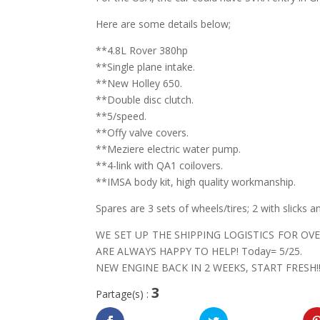
Here are some details below;
**4.8L Rover 380hp
**Single plane intake.
**New Holley 650.
**Double disc clutch.
**5/speed.
**Offy valve covers.
**Meziere electric water pump.
**4-link with QA1 coilovers.
**IMSA body kit, high quality workmanship.
Spares are 3 sets of wheels/tires; 2 with slicks an
WE SET UP THE SHIPPING LOGISTICS FOR O
ARE ALWAYS HAPPY TO HELP! Today= 5/25.
NEW ENGINE BACK IN 2 WEEKS, START FRESH!
3
Partage(s) :