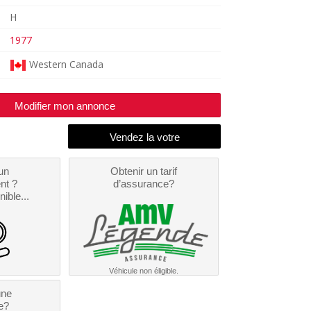
H
1977
Western Canada
Modifier mon annonce
un
Obtenir un tarif
nt ?
d’assurance?
nible...
Véhicule non éligible.
une
e?