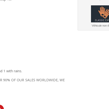
Véhicule non él
d 1 with rains.
VER 90% OF OUR SALES WORLDWIDE, WE
!