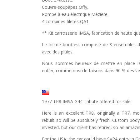
Couvre-soupapes Offy.
Pompe à eau électrique Mézière.
4 combinés filetés QA1
** Kit carrosserie IMSA, fabrication de haute qua
Le lot de bord est composé de 3 ensembles d
avec des pluies.
Nous sommes heureux de mettre en place la 
entier, comme nosu le faisons dans 90 % des ve
1977 TR8 IMSA G44 Tribute offered for sale.
Here is an excellent TR8, originally a TR7, m
rebuilt so will be absolutely fresh! Custom body
invested, but our client has retired, so an amazing
For the USA, the car could have SVRA entry in G