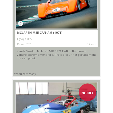
7
MCLAREN M8E CAN-AM (1971)
(30) GARD
16 juin 2023
814 vues
Vends Can-Am Mclaren M8E 1971 Ex-Bob Bondurant.
Voiture extrêmement rare. Prête à courir et parfaitement
mise au point.
Vendu par : charly
28 000
€