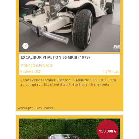
5
EXCALIBUR PHAETON SS MKIII (1979)
MONACO (MONACO)
9 octobre 2021
1 279 vues
Vends Vends Escalier Phaeton SS MkIII de 1979. 60 000 Km
au compteur. Excellent état. Prête à prendre la route.
Vendu par : DPM Motors
150 000
€