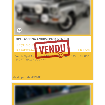
34
OPEL ASCONA A VHRS (1975)
[VENDU]
HUY (BELGIQUE)
18 novembre 2022
1 131 vues
Vends Opel Ascona A VHRS de 1975, moteur 125ch, ** RIDE
SPORT / RALLY-LOOK **
Vendu par : MY VINTAGE