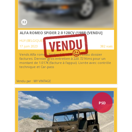
32
ALFA ROMEO SPIDER 2.0 128CV (1988)
[VENDU]
HUY (BELGIQUE)
17 juin 2023
382 vues
Vends Alfa romeo Spider 2.0 1988. Très beau dossier
factures. Dernier gros entretien à 220.721Kms pour un
montant de 1.017€ (facture à l’appui). Livrée avec contrôle
technique et Car-pass
Vendu par : MY VINTAGE
PSD