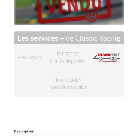
Les services +
de Classic Racing
EXPERTISE
ASSURANCE
Bientôt disponible
FINANCEMENT
Bientôt disponible
Description