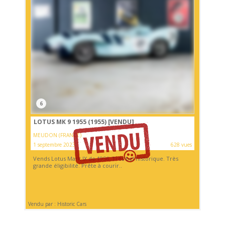
6
LOTUS MK 9 1955 (1955)
[VENDU]
MEUDON (FRANCE)
1 septembre 2023
628 vues
Vends Lotus Mark IX de 1956. Très bel historique. Très
grande éligibilité. Prête à courir..
Vendu par : Historic Cars