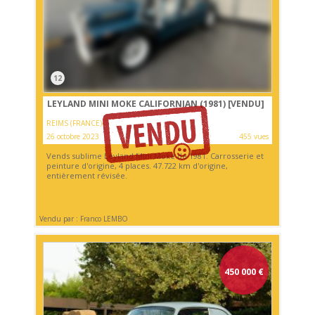
12
LEYLAND MINI MOKE CALIFORNIAN (1981)
[VENDU]
REIMS (FRANCE)
26 octobre 2023
455 vues
Vends sublime Leyland Mini Moke de 1981. Carrosserie et
peinture d'origine, 4 places. 47.722 km d'origine,
entièrement révisée.
Vendu par : Franco LEMBO
450 000
€