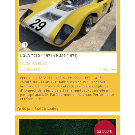
13
LOLA T212 – 1971 #HU29 (1971)
(USA - TX) TEXAS
2 octobre 2023
1 502 vues
Vends Lola T212 1971. châssis #HU29 de 1971. La 13e
voiture sur 21 Lola T212 fabriquées en 1971. Très bel
historique en période. Nombreuses victoires et places
d'honneur dans les divers évènements auxquels elle a
participé aux USA. Parfaitement entretenue. Performante
et fiable. PTH.
Vendu par : Race Car Locators
52 500
€