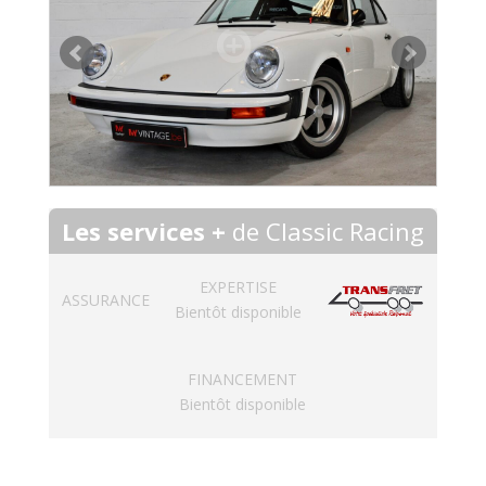
Les services +
de Classic Racing
EXPERTISE
ASSURANCE
Bientôt disponible
FINANCEMENT
Bientôt disponible