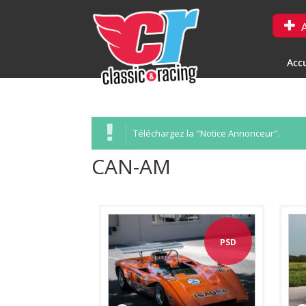
A
Accu
Téléchargez la "Notice Annonceur".
CAN-AM
PSD