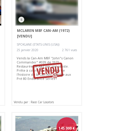
6
MCLAREN M8F CAN-AM (1972)
[VENDU]
SPOKLANE (ETATS-UNIS (USA))
25 janvier 2020
2 761 vues
Vends la Can-Am M8F "John"s Canon
Commander" #039 de 1972.
Restaurée de AàZ par spécialiste.
Prête à courir. Un morceau de
l'histoire de la Can-Am. Eligible aux
Pré 80 Endurance Series !
Vendu par : Race Car Locators
145 000
€