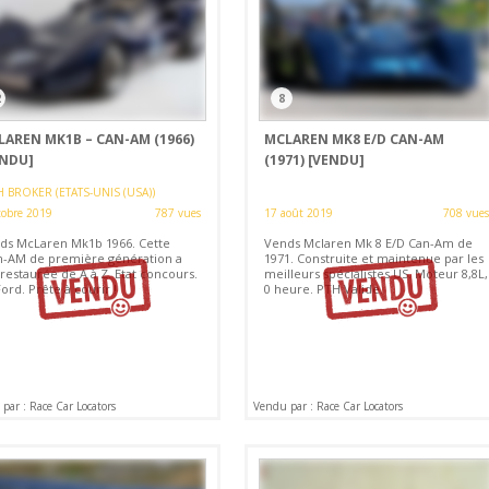
2
8
LAREN MK1B – CAN-AM (1966)
MCLAREN MK8 E/D CAN-AM
ENDU]
(1971)
[VENDU]
H BROKER (ETATS-UNIS (USA))
tobre 2019
787 vues
17 août 2019
708 vues
ds McLaren Mk1b 1966. Cette
Vends Mclaren Mk 8 E/D Can-Am de
-AM de première génération a
1971. Construite et maintenue par les
restaurée de A à Z. Etat concours.
meilleurs spécialistes US. Moteur 8,8L,
ord. Prête à courir !
0 heure. PTH Valide.
par : Race Car Locators
Vendu par : Race Car Locators