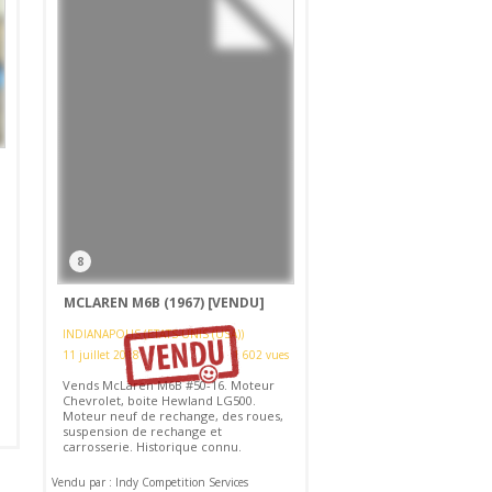
8
MCLAREN M6B (1967)
[VENDU]
INDIANAPOLIS (ETATS-UNIS (USA))
11 juillet 2018
1 602 vues
Vends McLaren M6B #50-16. Moteur
Chevrolet, boite Hewland LG500.
Moteur neuf de rechange, des roues,
suspension de rechange et
carrosserie. Historique connu.
Vendu par : Indy Competition Services