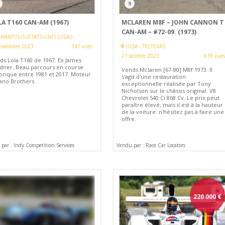
9
A T160 CAN-AM (1967)
MCLAREN M8F – JOHN CANNON T
CAN-AM – #72-09. (1973)
ANAPOLIS (ETATS-UNIS (USA))
novembre 2023
347 vues
(USA - TX) TEXAS
21 octobre 2023
618 vues
ds Lola T160 de 1967. Ex James
dner. Beau parcours en course
Vends Mclaren [67-80] M8f 1973. Il
torique entre 1981 et 2017. Moteur
s'agit d'une restauration
ano Brothers.
exceptionnelle réalisée par Tony
Nicholson sur le châssis original. V8
Chevrolet 540 Ci 868 Cv. Le prix peut
paraître élevé, mais il est à la hauteur
de la voiture. n'hésitez pas à faire une
offre.
par : Indy Competition Services
Vendu par : Race Car Locators
220 000
€