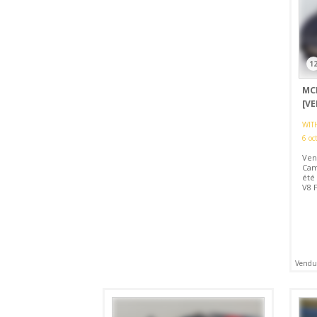
1
MC
[V
WIT
6 oc
Ven
Cam
été 
V8 F
Vendu 