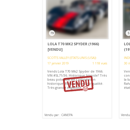
79
5
LOLA T70 MK2 SPYDER (1966)
LO
[VENDU]
(19
SCOTTS VALLEY (ETATS-UNIS (USA))
INDI
17 janvier 2019
1 118 vues
30 
Vends Lola T70 Mk2 Spyder de 1966.
Ven
VIN #SL71/36. Historique limpide? Très
cons
beau potentiel en Compétition
la 
historique. Restauration top qualité.
Rah
Très grande éligibilité.
état
Vendu par : CANEPA
Vendu 