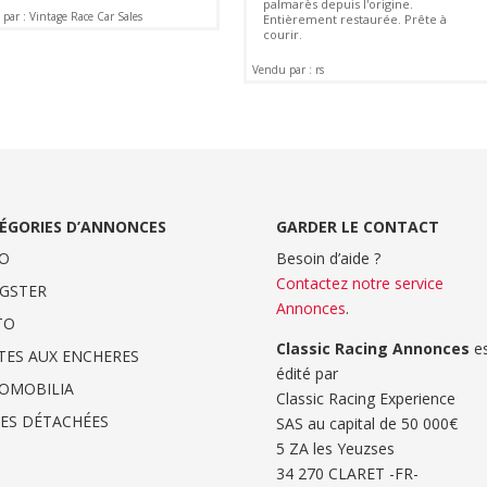
palmarès depuis l'origine.
par : Vintage Race Car Sales
Entièrement restaurée. Prête à
courir.
Vendu par : rs
ÉGORIES D’ANNONCES
GARDER LE CONTACT
O
Besoin d’aide ?
Contactez notre service
GSTER
Annonces
.
TO
Classic Racing Annonces
es
TES AUX ENCHERES
édité par
OMOBILIA
Classic Racing Experience
CES DÉTACHÉES
SAS au capital de 50 000€
5 ZA les Yeuzses
34 270 CLARET -FR-