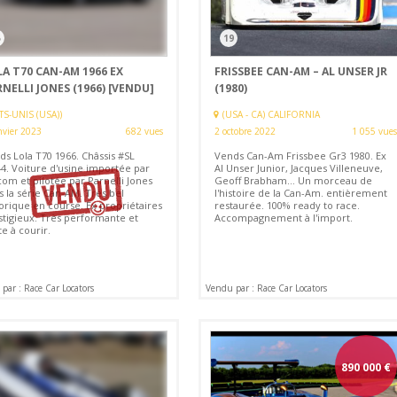
5
19
A T70 CAN-AM 1966 EX
FRISSBEE CAN-AM – AL UNSER JR
NELLI JONES (1966)
[VENDU]
(1980)
TS-UNIS (USA))
(USA - CA) CALIFORNIA
nvier 2023
682 vues
2 octobre 2022
1 055 vues
ds Lola T70 1966. Châssis #SL
Vends Can-Am Frissbee Gr3 1980. Ex
44. Voiture d'usine importée par
Al Unser Junior, Jacques Villeneuve,
om et pilotée par Parnelli Jones
Geoff Brabham... Un morceau de
s la série Can-AM. Très bel
l'histoire de la Can-Am. entièrement
torique en course. Ex propriétaires
restaurée. 100% ready to race.
stigieux. Très performante et
Accompagnement à l'import.
e à courir.
par : Race Car Locators
Vendu par : Race Car Locators
890 000
€