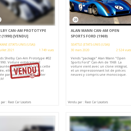
2
20
ELBY CAN-AM PROTOTYPE
ALAN MANN CAN-AM OPEN
 (1990)
[VENDU]
SPORTS FORD (1969)
KANE (ETATS-UNIS (USA))
SEATTLE (ETATS-UNIS (USA))
uillet 2021
1 749 vues
30 mars 2020
2 524 vues
ds Shelby Can-Am Prototype #02
Vends "package" Alan Mann "Open
1990. Voiture entièrement
Sports Ford" Can-Am de 1969. La
aurée et ayant roulé 2 fois cette
voiture vient avec un clone intégral,
e, elle est prête à courir et
et un impressionnant lot de pièces
née par son concepteur Peter
neuves y compris une monocoque.
ck!
par : Race Car Locators
Vendu par : Race Car Locators