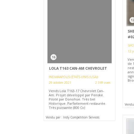
1
SH
#02
SPO
12 j
16
Ven
de 
rest
LOLA T163 CAN-AM CHEVROLET
anné
sig
INDIANAPOLIS (ETATS-UNIS (USA))
Bro
29 octobre 2021
2 349 vues
Vends Lola T163-17 Chevrolet Can-
Am. Projet développé par Penske.
Piloté par Donohue. Très bel
Historique. Parfaitement restaurée.
Vendu 
Très puissante (800 Cv)
Vendu par : Indy Competition Services