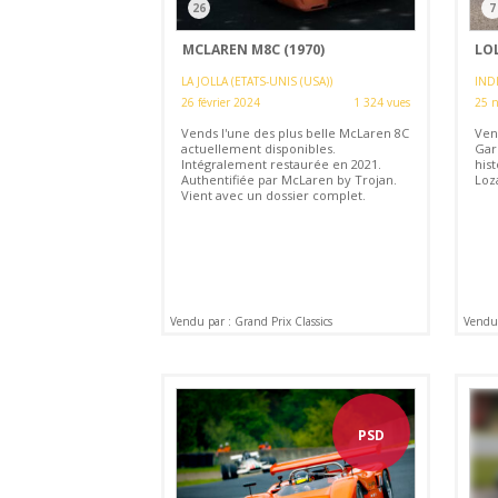
26
7
MCLAREN M8C (1970)
LOL
LA JOLLA (ETATS-UNIS (USA))
INDI
26 février 2024
1 324 vues
25 
Vends l'une des plus belle McLaren 8C
Ven
actuellement disponibles.
Gar
Intégralement restaurée en 2021.
his
Authentifiée par McLaren by Trojan.
Loz
Vient avec un dossier complet.
Vendu par : Grand Prix Classics
Vendu 
PSD