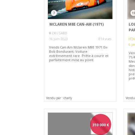
7
1
MCLAREN M8E CAN-AM (1971)
LOL
PAR
(30) GARD
16 juin 2023
814 vues
(ETA
6 ja
Vends Can-Am Mclaren M8E 1971 Ex-
Bob Bondurant. Voiture
Ven
extrêmement rare. Prête à courir et
71/
parfaitement mise au point.
Mec
dan
his
pre
prêt
Vendu par : charly
Vendu 
310 000
€