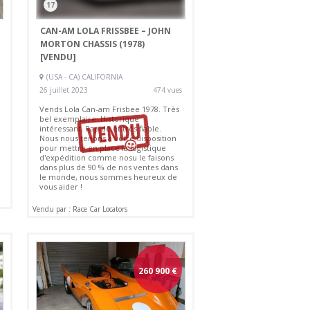
17
CAN-AM LOLA FRISSBEE – JOHN
MORTON CHASSIS (1978)
[VENDU]
(USA - CA) CALIFORNIA
26 juillet 2023
474 vues
Vends Lola Can-am Frisbee 1978. Très
bel exemplaire. Historique
intéressant. Rapide et très fiable.
Nous nous tenons à votre disposition
pour mettre en place la logistique
d'expédition comme nosu le faisons
dans plus de 90 % de nos ventes dans
le monde, nous sommes heureux de
vous aider !
Vendu par : Race Car Locators
260 900
€