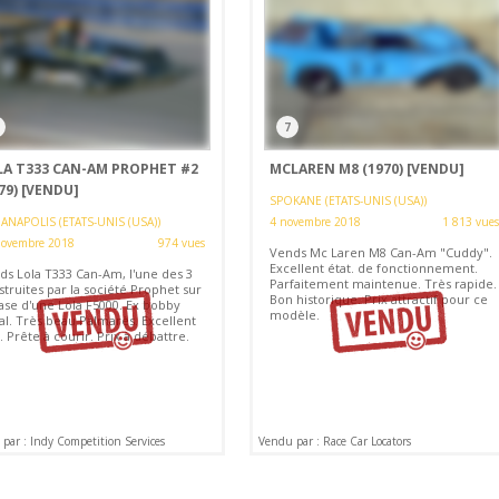
7
LA T333 CAN-AM PROPHET #2
MCLAREN M8 (1970)
[VENDU]
79)
[VENDU]
SPOKANE (ETATS-UNIS (USA))
ANAPOLIS (ETATS-UNIS (USA))
4 novembre 2018
1 813 vues
novembre 2018
974 vues
Vends Mc Laren M8 Can-Am "Cuddy".
Excellent état. de fonctionnement.
ds Lola T333 Can-Am, l'une des 3
Parfaitement maintenue. Très rapide.
truites par la société Prophet sur
Bon historique. Prix attractif pour ce
base d'une Lola F5000. Ex bobby
modèle.
al. Très beau Palmarès. Excellent
. Prête à courir. Prix à débattre.
par : Indy Competition Services
Vendu par : Race Car Locators