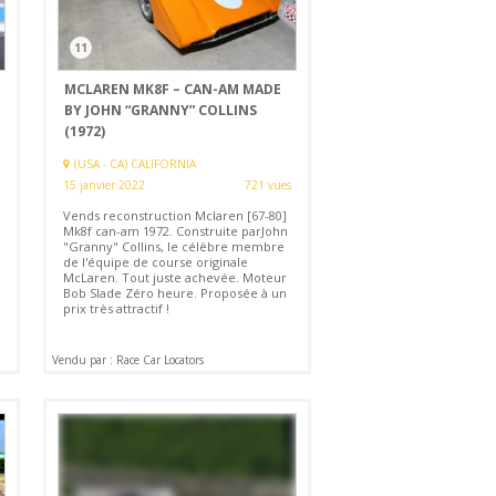
11
MCLAREN MK8F – CAN-AM MADE
BY JOHN “GRANNY” COLLINS
(1972)
(USA - CA) CALIFORNIA
15 janvier 2022
721 vues
Vends reconstruction Mclaren [67-80]
Mk8f can-am 1972. Construite parJohn
"Granny" Collins, le célèbre membre
de l'équipe de course originale
McLaren. Tout juste achevée. Moteur
Bob Slade Zéro heure. Proposée à un
prix très attractif !
Vendu par : Race Car Locators