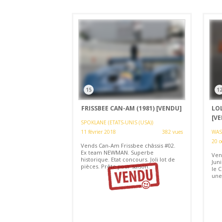
15
1
FRISSBEE CAN-AM (1981)
[VENDU]
LOL
[V
SPOKLANE (ETATS-UNIS (USA))
11 février 2018
382 vues
WAS
20 o
Vends Can-Am Frissbee châssis #02.
Ex team NEWMAN. Superbe
Ven
historique. Etat concours. Joli lot de
Juni
pièces. Prête pour saison.
le 
une