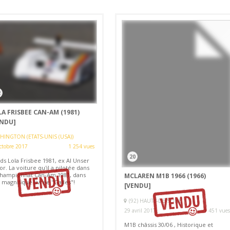
2
A FRISBEE CAN-AM (1981)
ENDU]
HINGTON (ETATS-UNIS (USA))
ctobre 2017
1 254 vues
20
ds Lola Frisbee 1981, ex Al Unser
or. La voiture qu'il a pilotée dans
Championnat Can-Am 1981, dans
MCLAREN M1B 1966 (1966)
 magnifique livrée "Galles"!
[VENDU]
(92) HAUTS-DE-SEINE
29 avril 2017
1 451 vues
M1B châssis 30/06 , Historique et