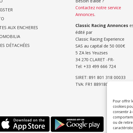
O
Besoin d’aide ?
Contactez notre service
GSTER
Annonces
.
TO
Classic Racing Annonces
es
TES AUX ENCHERES
édité par
OMOBILIA
Classic Racing Experience
CES DÉTACHÉES
SAS au capital de 50 000€
5 ZA les Yeuzses
34 270 CLARET -FR-
Tel: ‭+33 499 666 724‬
SIRET: 891 801 318 00033
TVA: FR1 8891801318
Pour offrir 
cookies pou
consentir à
comportement
ou de retire
caractéristi