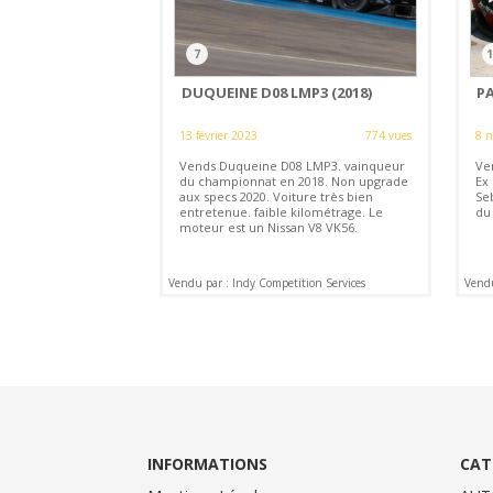
7
1
DUQUEINE D08 LMP3 (2018)
P
13 février 2023
774 vues
8 
Vends Duqueine D08 LMP3. vainqueur
Ve
du championnat en 2018. Non upgrade
Ex
aux specs 2020. Voiture très bien
Se
entretenue. faible kilométrage. Le
du
moteur est un Nissan V8 VK56.
Vendu par : Indy Competition Services
Vendu
INFORMATIONS
CAT