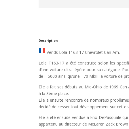
Description
Vends Lola T163-17 Chevrolet Can-Am.
Lola T163-17 a été construite selon les spécific
d’une voiture ultra légère pour sa catégorie. Pour
de F 5000 ainsi qu’une T70 MkIII la voiture de pr
Elle a fait ses débuts au Mid-Ohio de 1969 Ca
à la 3ème place.
Elle a ensuite rencontré de nombreux problème
décidé de cesser tout développement sur cette v
Elle a été ensuite vendue à Eno DePasquale qui l
appartenu au directeur de McLaren Zack Brown (j’a