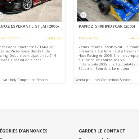
2
15
ANOZ ESPERANTE GTLM (2006)
PANOZ GF09 INDYCAR (2005)
novembre 2019
1 268 vues
14 février 2023
440 
nds Panoz Esperante GTLM/ALMS.
Vends Panoz GF09 Indycar. Le modè
 Usine. Victorieuse des 12 H de
présenté a été livré neuf à Newman
bring. Double participation au 24H
Haas Racing en 2005. Elle ne compte
 Mans. Gros lot de pièces.
qu'une seule course, les 500
Indianapolis 2005. Elle était pilotée p
Sébastien Bourdais. Le moteur...
 par : Indy Competition Services
Vendu par : Indy Competition Services
ÉGORIES D’ANNONCES
GARDER LE CONTACT