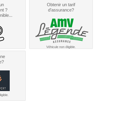
un
Obtenir un tarif
nt ?
d’assurance?
nible...
Véhicule non éligible.
une
e?
igible.