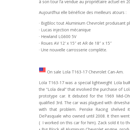
à son tour l’a vendue au propriétaire actuel en 2
Aujourd’hui elle bénéficie des meilleurs atours :
· BigBloc tout Aluminium Chevrolet produisant 
· Lucas injection mécanique
· Hewland LG600 5V
· Roues AV 12′ x 15″ et AR de 18″ x 15″
· Une nouvelle carrosserie complète.
On sale Lola T163-17 Chevrolet Can-Am.
Lola T163-17 was a special lightweight Lola buil
the “Lola deal” that involved the purchase of Lo
prototype car. It debuted for the 1969 Mid-
qualified 3rd. The car was plagued with driveshaf
with that problem. Penske Racing shelved it
DePasquale who owned until 2008. It then went
( I worked on this car for him). Zack sold it to 
• Big Block all Aluminum Chevrolet engine pro