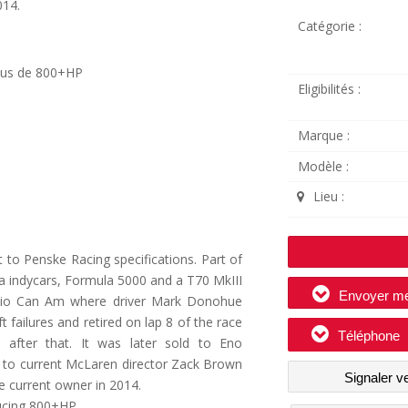
014.
Catégorie :
plus de 800+HP
Eligibilités :
Marque :
Modèle :
Lieu :
t to Penske Racing specifications. Part of
la indycars, Formula 5000 and a T70 MkIII
Envoyer m
Ohio Can Am where driver Mark Donohue
t failures and retired on lap 8 of the race
Téléphone
 after that. It was later sold to Eno
 to current McLaren director Zack Brown
Signaler v
the current owner in 2014.
ducing 800+HP