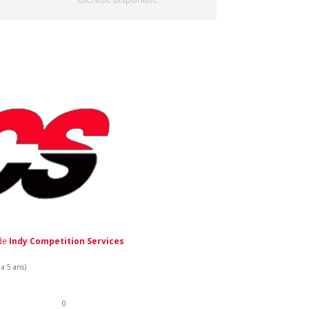
 de
Indy Competition Services
 a 5 ans)
0