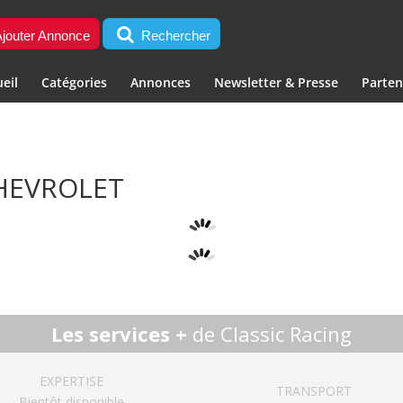
jouter Annonce
Rechercher
eil
Catégories
Annonces
Newsletter & Presse
Parten
HEVROLET
Les services +
de Classic Racing
EXPERTISE
TRANSPORT
Bientôt disponible