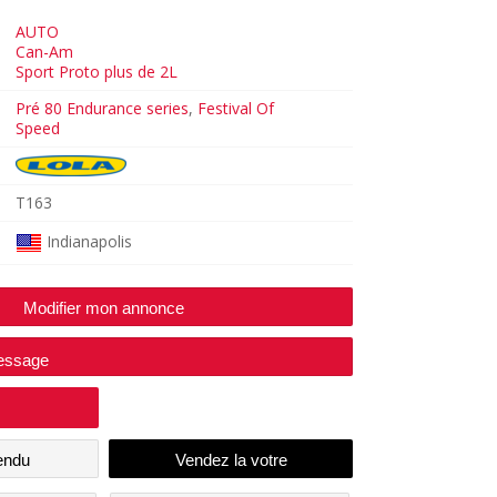
AUTO
Can-Am
Sport Proto plus de 2L
Pré 80 Endurance series
,
Festival Of
Speed
T163
Indianapolis
Modifier mon annonce
essage
endu