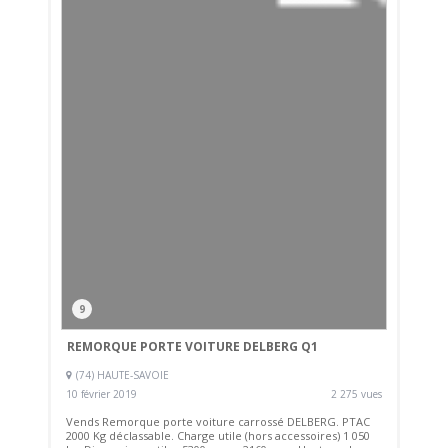
9
REMORQUE PORTE VOITURE DELBERG Q1
(74) HAUTE-SAVOIE
10 février 2019
2 275 vues
Vends Remorque porte voiture carrossé DELBERG. PTAC
2000 Kg déclassable. Charge utile (hors accessoires) 1 050