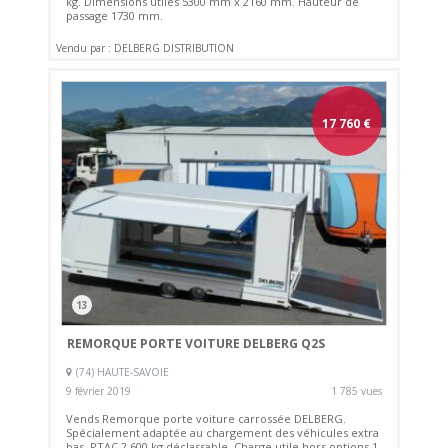
kg. Dimensions utiles 5300 mm x 2160 mm. Hauteur de
passage 1730 mm.
Vendu par : DELBERG DISTRIBUTION
17 760
€
13
REMORQUE PORTE VOITURE DELBERG Q2S
(74) HAUTE-SAVOIE
9 février 2019
1 785 vues
Vends Remorque porte voiture carrossée DELBERG.
Spécialement adaptée au chargement des véhicules extra
bas. PTAC 2 600 kg déclassable. Charge utile hors options 1