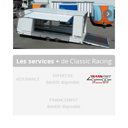
Les services +
de Classic Racing
EXPERTISE
ASSURANCE
Bientôt disponible
FINANCEMENT
Bientôt disponible