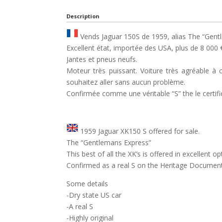
Description
Vends Jaguar 150S de 1959, alias The “Gent
Excellent état, importée des USA, plus de 8 000 €
Jantes et pneus neufs.
Moteur très puissant. Voiture très agréable 
souhaitez aller sans aucun problème.
Confirmée comme une véritable “S” the le certifi
1959 Jaguar XK150 S offered for sale.
The “Gentlemans Express”
This best of all the XK’s is offered in excellent o
Confirmed as a real S on the Heritage Documen
Some details
-Dry state US car
-A real S
-Highly original