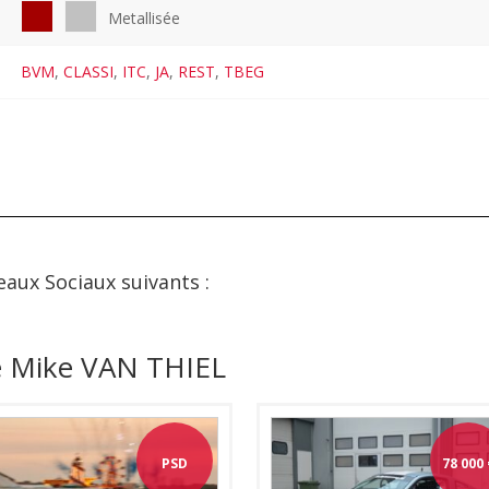
Metallisée
BVM
,
CLASSI
,
ITC
,
JA
,
REST
,
TBEG
eaux Sociaux suivants :
e Mike VAN THIEL
PSD
78 000