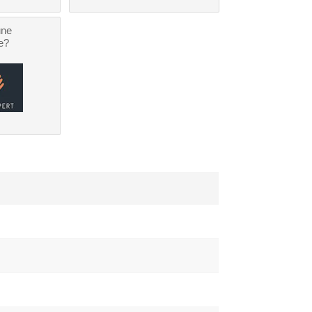
une
e?