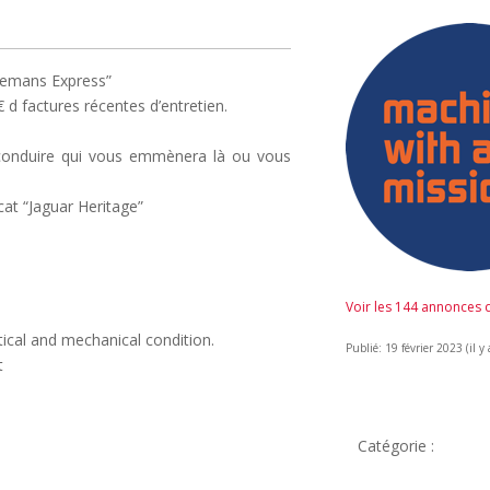
lemans Express”
 d factures récentes d’entretien.
à conduire qui vous emmènera là ou vous
cat “Jaguar Heritage”
Voir les 144 annonces
ptical and mechanical condition.
Publié: 19 février 2023 (il y 
t
Catégorie :