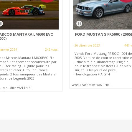
5
14
ARCOS MANTARA LM600 EVO
FORD MUSTANG FR500C (2005
000)
26 décembre 2023
447 
janvier 2024
242 vues
Vends Ford Mustang FR500C - 004 de
nds Marcos Mantara LM600EVO "La
2005. Voiture de course construite 
mba". Entièrement reconstruite par
usine à faible kilométrage. Eligible
 Euser racing . Eligible pour les
pour le trophée Masters GT et bien
sters et Peter Auto Endurance
sûr, tous les jours de piste.
gends. 2 fois vainqueur des Masters
Homologation FIA GT4
durance Legends 2023
Vendu par : Mike VAN THIEL
 par : Mike VAN THIEL