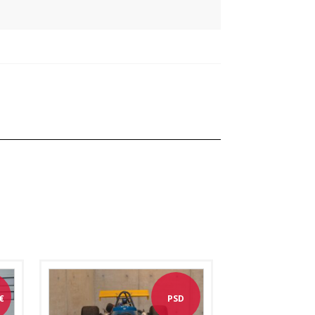
€
PSD