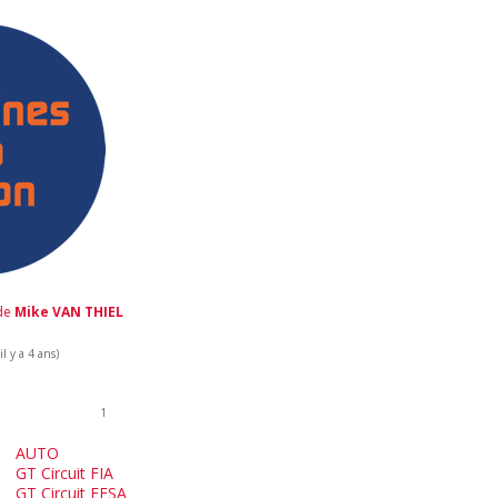
 de
Mike VAN THIEL
l y a 4 ans)
1
AUTO
GT Circuit FIA
GT Circuit FFSA