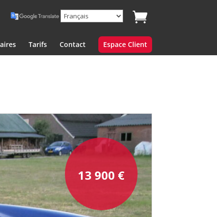
aires
Tarifs
Contact
Espace Client
13 900
€