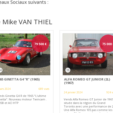
eaux Sociaux suivants :
e Mike VAN THIEL
79 500
€
75 000
4
15
65 GINETTA G4 “R” (1965)
ALFA ROMEO GT JUNIOR (2L)
(1967)
ars 2024
689 vues
24 janvier 2024
924 
eds Ginetta G4 R de 1965."L'ultime
netta". Nouveau moteur Twincam .
Vends Alfa Romeo GT Junior de 1967
SB et ACI HTP
située dans la région du Grand
Toronto avec une performance de 2
Une Alfa Romeo 105 pas comme les