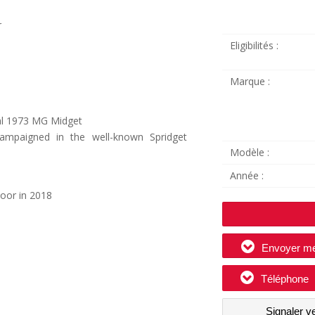
r
Eligibilités :
Marque :
inal 1973 MG Midget
ampaigned in the well-known Spridget
Modèle :
Année :
poor in 2018
Envoyer m
Téléphone
Signaler v