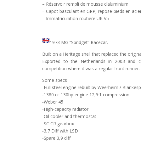
– Réservoir rempli de mousse d’aluminium
– Capot basculant en GRP, repose-pieds en acie
– Immatriculation routière UK V5
1973 MG “Spridget” Racecar.
Built on a Heritage shell that replaced the orig
Exported to the Netherlands in 2003 and c
competition where it was a regular front runner.
Some specs
-Full steel engine rebuilt by Weerheim / Blankes
-1380 cc 130hp engine 12,5:1 compression
-Weber 45
-High-capacity radiator
-Oil cooler and thermostat
-SC CR gearbox
-3,7 Diff with LSD
-Spare 3,9 diff