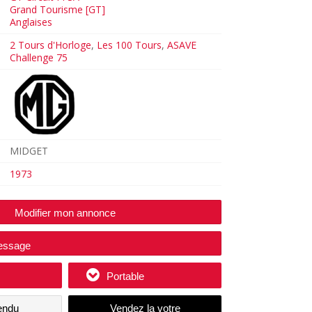
Grand Tourisme [GT]
Anglaises
2 Tours d'Horloge
,
Les 100 Tours
,
ASAVE
Challenge 75
MIDGET
1973
Modifier mon annonce
essage
Portable
endu