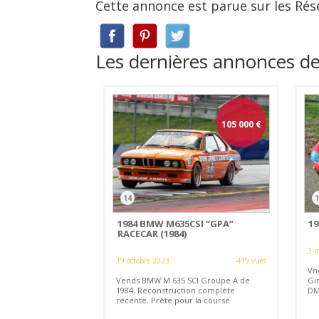
Cette annonce est parue sur les Rés
Les dernières annonces d
105 000
€
14
1
1984 BMW M635CSI “GPA”
19
RACECAR (1984)
3 m
19 octobre 2023
419 vues
Vn
Vends BMW M 635 SCI Groupe A de
Gi
1984. Reconstruction complète
DM
récente. Prête pour la course