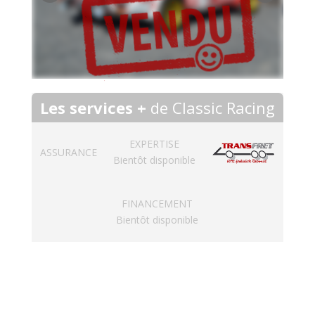
Les services +
de Classic Racing
EXPERTISE
ASSURANCE
Bientôt disponible
FINANCEMENT
Bientôt disponible