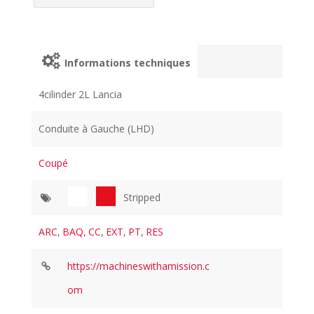
Informations techniques
4cilinder 2L Lancia
Conduite à Gauche (LHD)
Coupé
Stripped
ARC
,
BAQ
,
CC
,
EXT
,
PT
,
RES
https://machineswithamission.c
om