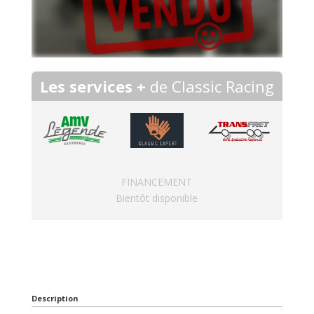
Les services +
de Classic Racing
FINANCEMENT
Bientôt disponible
Description