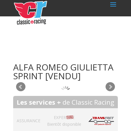
ALFA ROMEO GIULIETTA
SPRINT
[VENDU]
Les services +
de Classic Racing
EXPERTISE
ASSURANCE
Bientôt disponible