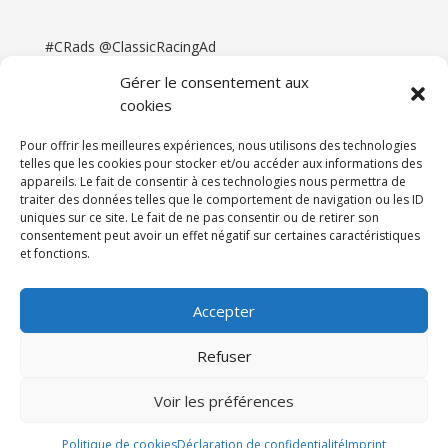
#CRads @ClassicRacingAd
Gérer le consentement aux
cookies
Pour offrir les meilleures expériences, nous utilisons des technologies
telles que les cookies pour stocker et/ou accéder aux informations des
appareils. Le fait de consentir à ces technologies nous permettra de
traiter des données telles que le comportement de navigation ou les ID
uniques sur ce site. Le fait de ne pas consentir ou de retirer son
consentement peut avoir un effet négatif sur certaines caractéristiques
et fonctions.
Accueil
Catégories
Annonces
Newsletter & Presse
Partenaires
Tarifs
Accepter
Contact
Espace Client
Refuser
Réalisation
121DigitalGroup |
Voir les préférences
Maintenance AllWebagency | Hébergement
121DigitalGroup
Politique de cookies
Déclaration de confidentialité
Imprint