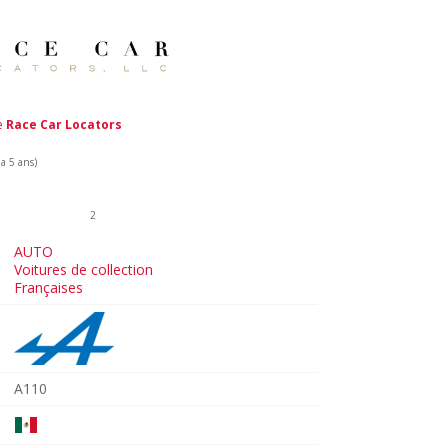
de
Race Car Locators
 a 5 ans)
2
AUTO
Voitures de collection
Françaises
A110