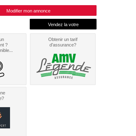
Modifier mon annonce
un
Obtenir un tarif
nt ?
d’assurance?
nible...
une
e?