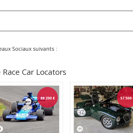
eaux Sociaux suivants :
 Race Car Locators
88 200
€
57 500
8
11