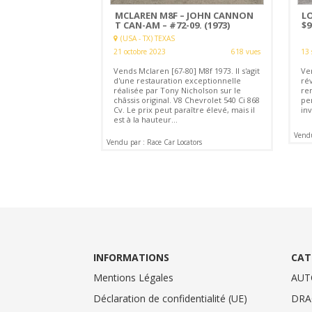
MCLAREN M8F – JOHN CANNON
LO
T CAN-AM – #72-09. (1973)
$9
(USA - TX) TEXAS
21 octobre 2023
618 vues
13 
Vends Mclaren [67-80] M8f 1973. Il s'agit
Ve
d'une restauration exceptionnelle
ré
réalisée par Tony Nicholson sur le
re
châssis original. V8 Chevrolet 540 Ci 868
pe
Cv. Le prix peut paraître élevé, mais il
in
est à la hauteur...
Vendu
Vendu par : Race Car Locators
INFORMATIONS
CAT
Mentions Légales
AUT
Déclaration de confidentialité (UE)
DRA