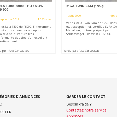
LA T300 F5000 – HU7 NOW
MGA TWIN CAM (1959)
9,900
1 août 2020
1 436 
septembre 2019
1 043 vues
Vends MGA Twin Cam de 1959, dans
nds Lola T300 de F5000. Entièrement
état exceptionnel, certifiée SVRA Go
visée. Juste unecourse depuis
Medallion, moteur préparé par
mise à neuf. Voiture très
Schlossnagel. Châssis # YD3/1430.
rformante doublée d'un excellent
vestissement.
 par : Race Car Locators
Vendu par : Race Car Locators
ÉGORIES D’ANNONCES
GARDER LE CONTACT
O
Besoin d’aide ?
Contactez notre service
GSTER
Annonces
.