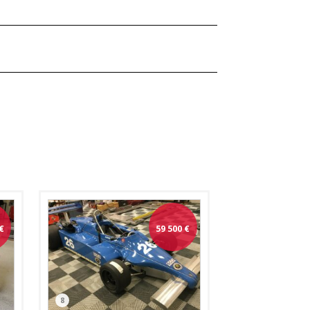
€
59 500
€
8