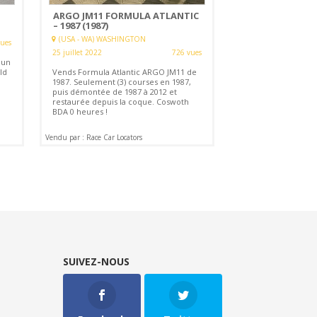
ARGO JM11 FORMULA ATLANTIC
– 1987 (1987)
(USA - WA) WASHINGTON
vues
25 juillet 2022
726 vues
 un
ld
Vends Formula Atlantic ARGO JM11 de
1987. Seulement (3) courses en 1987,
puis démontée de 1987 à 2012 et
restaurée depuis la coque. Coswoth
BDA 0 heures !
Vendu par : Race Car Locators
SUIVEZ-NOUS