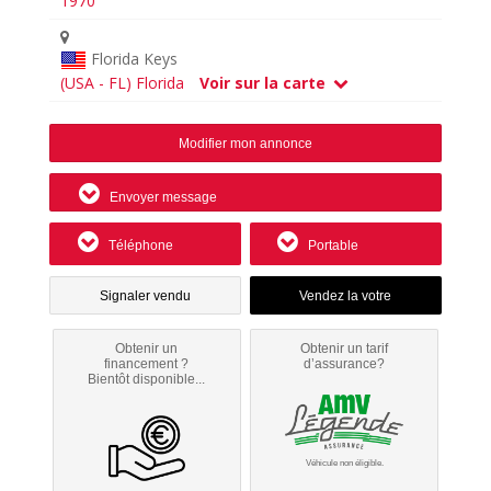
1970
Florida Keys
(USA - FL) Florida
Voir sur la carte
Modifier mon annonce
Envoyer message
Téléphone
Portable
Signaler vendu
Obtenir un
Obtenir un tarif
financement ?
d’assurance?
Bientôt disponible...
Véhicule non éligible.