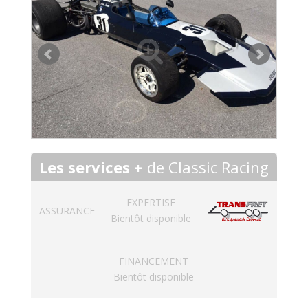
Les services +
de Classic Racing
EXPERTISE
ASSURANCE
Bientôt disponible
FINANCEMENT
Bientôt disponible