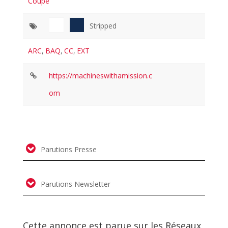
Coupé
Stripped
ARC
,
BAQ
,
CC
,
EXT
https://machineswithamission.c
om
Parutions Presse
Parutions Newsletter
Cette annonce est parue sur les Réseaux