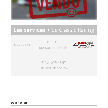
Les services +
de Classic Racing
EXPERTISE
ASSURANCE
Bientôt disponible
FINANCEMENT
Bientôt disponible
Description