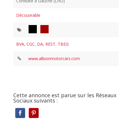
Conduite à Gauche (LHD)
Découvrable
BVA
,
CGC
,
DA
,
REST
,
TBEG
www.albionmotorcars.com
Cette annonce est parue sur les Réseaux
Sociaux suivants :