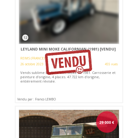
12
LEYLAND MINI MOKE CALIFORNIAN (1981)
[VENDU]
REIMS (FRANCE)
26 octobre 2023
455 vues
Vends sublime Leyland Mini Moke de 1981. Carrosserie et
peinture d'origine, 4 places. 47.722 km d'origine,
entièrement révisée.
Vendu par : Franco LEMBO
29 000
€