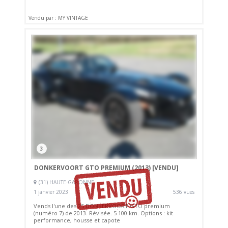
Vendu par : MY VINTAGE
3
DONKERVOORT GTO PREMIUM (2013)
[VENDU]
(31) HAUTE-GARONNE
1 janvier 2023
536 vues
Vends l'une des 25 DONKERVOORT GTO premium
(numéro 7) de 2013. Révisée. 5 100 km. Options : kit
performance, housse et capote