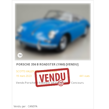
14
PORSCHE 356 B ROADSTER (1960)
[VENDU]
SCOTTS VALLEY (ETATS-UNIS (USA))
19 mars 2023
441 vues
Vends Porsche B Roadster DE356 de 1960. Concours.
Vendu par : CANEPA