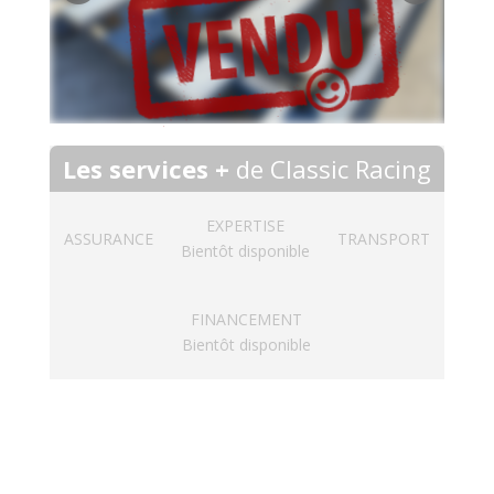
Les services +
de Classic Racing
EXPERTISE
ASSURANCE
TRANSPORT
Bientôt disponible
FINANCEMENT
Bientôt disponible