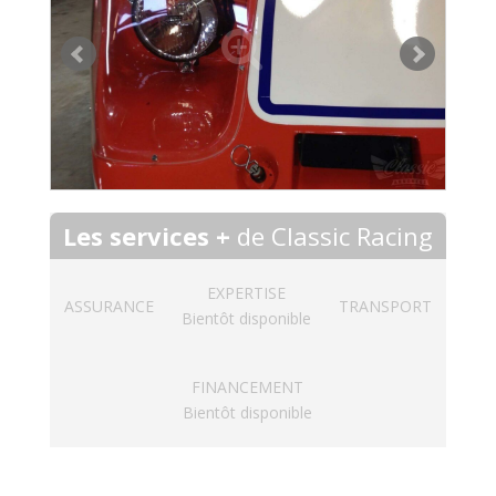
Les services +
de Classic Racing
EXPERTISE
ASSURANCE
TRANSPORT
Bientôt disponible
FINANCEMENT
Bientôt disponible