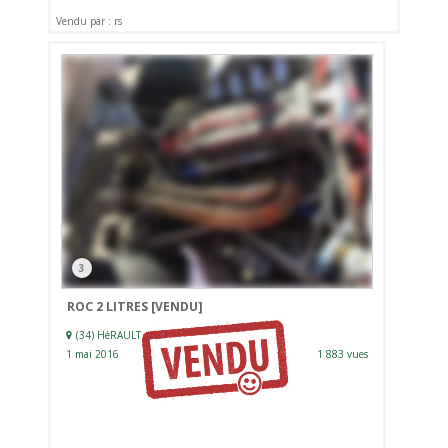
Vendu par : rs
3
ROC 2 LITRES
[VENDU]
(34) HéRAULT
1 mai 2016
1 883 vues