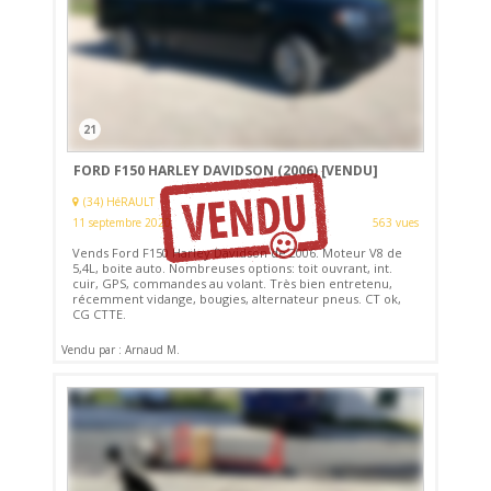
21
FORD F150 HARLEY DAVIDSON (2006)
[VENDU]
(34) HéRAULT
11 septembre 2020
563 vues
Vends Ford F150 Harley Davidson de 2006. Moteur V8 de
5,4L, boite auto. Nombreuses options: toit ouvrant, int.
cuir, GPS, commandes au volant. Très bien entretenu,
récemment vidange, bougies, alternateur pneus. CT ok,
CG CTTE.
Vendu par : Arnaud M.