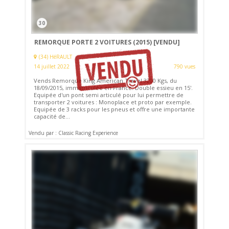
30
REMORQUE PORTE 2 VOITURES (2015)
[VENDU]
(34) HéRAULT
14 juillet 2022
790 vues
Vends Remorque King American Travel 3200 Kgs, du
18/09/2015, immatriculée en France. Double essieu en 15'.
Equipée d'un pont semi articulé pour lui permettre de
transporter 2 voitures : Monoplace et proto par exemple.
Equipée de 3 racks pour les pneus et offre une importante
capacité de...
Vendu par : Classic Racing Experience