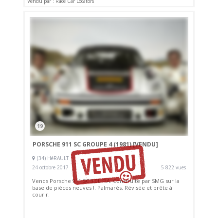
Vendu par : Race Car Locators
19
PORSCHE 911 SC GROUPE 4 (1981)
[VENDU]
(34) HéRAULT
24 octobre 2017
5 822 vues
Vends Porsche 911 SC 3,0L FIA. Construite par SMG sur la
base de pièces neuves !. Palmarès. Révisée et prête à
courir.