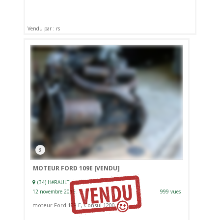
Vendu par : rs
3
MOTEUR FORD 109E
[VENDU]
(34) HéRAULT
12 novembre 2016
999 vues
moteur Ford 109 E, Consul 1200 cc