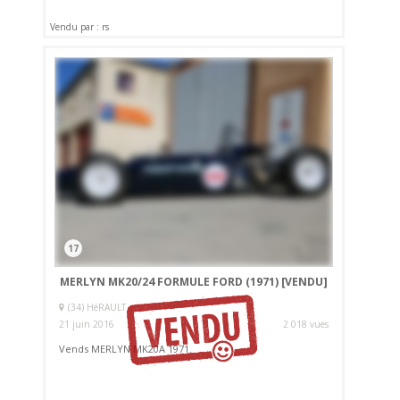
Vendu par : rs
17
MERLYN MK20/24 FORMULE FORD (1971)
[VENDU]
(34) HéRAULT
21 juin 2016
2 018 vues
Vends MERLYN MK20A 1971.