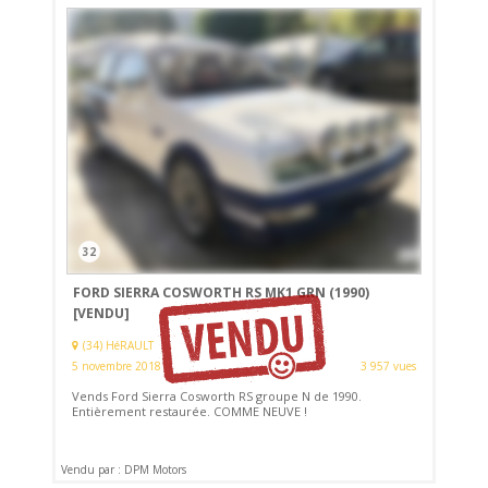
32
FORD SIERRA COSWORTH RS MK1 GRN (1990)
[VENDU]
(34) HéRAULT
5 novembre 2018
3 957 vues
Vends Ford Sierra Cosworth RS groupe N de 1990.
Entièrement restaurée. COMME NEUVE !
Vendu par : DPM Motors