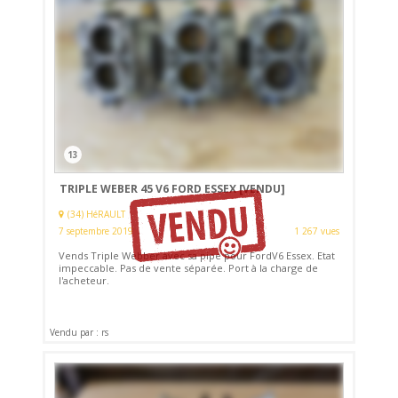
13
TRIPLE WEBER 45 V6 FORD ESSEX
[VENDU]
(34) HéRAULT
7 septembre 2019
1 267 vues
Vends Triple Webber avec sa pipe pour FordV6 Essex. Etat
impeccable. Pas de vente séparée. Port à la charge de
l'acheteur.
Vendu par : rs