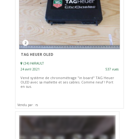
2
TAG HEUER OLED
(34) HéRAULT
24 avril 2021
537 vues
Vend système de chronométrage "in board" TAG Heuer
OLED avec sa mallette et ses cables. Comme neuf ! Port
en sus.
Vendu par : rs