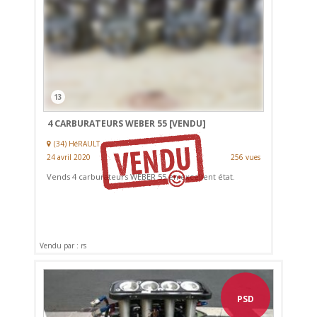
13
4 CARBURATEURS WEBER 55
[VENDU]
(34) HéRAULT
24 avril 2020
256 vues
Vends 4 carburateurs WEBER 55 en excellent état.
Vendu par : rs
PSD