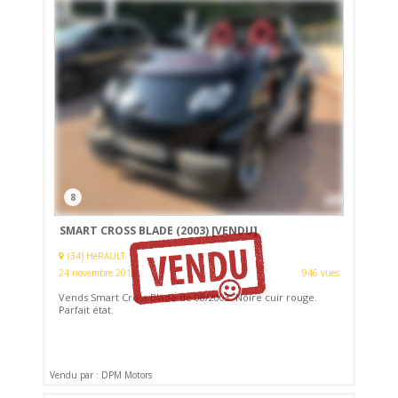
8
SMART CROSS BLADE (2003)
[VENDU]
(34) HéRAULT
24 novembre 2018
946 vues
Vends Smart Cross Blade de 08/2003. Noire cuir rouge.
Parfait état.
Vendu par : DPM Motors