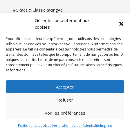
#CRads @ClassicRacingAd
Gérer le consentement aux
cookies
Pour offrir les meilleures expériences, nous utilisons des technologies
telles que les cookies pour stocker et/ou accéder aux informations des
appareils. Le fait de consentir à ces technologies nous permettra de
traiter des données telles que le comportement de navigation ou les ID
uniques sur ce site. Le fait de ne pas consentir ou de retirer son
consentement peut avoir un effet négatif sur certaines caractéristiques
et fonctions.
Accueil
Catégories
Annonces
Newsletter & Presse
Partenaires
Tarifs
Accepter
Contact
Espace Client
Refuser
Réalisation
121DigitalGroup |
Voir les préférences
Maintenance AllWebagency | Hébergement
121DigitalGroup
Politique de cookies
Déclaration de confidentialité
Imprint