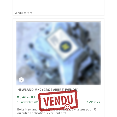
Vendu par : rs
2
HEWLAND MK9 (GROS ARBRE)
[VENDU]
(34) HéRAULT
13 novembre 2016
2 291 vues
Boite Hewland MK9 # 7217, gros arbre, 5 vitesses pour F3
ou autre application, excellent état