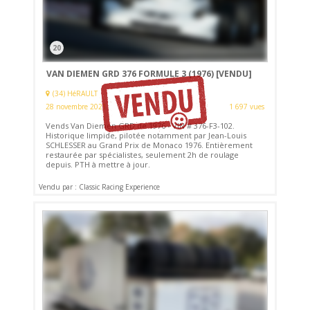
20
VAN DIEMEN GRD 376 FORMULE 3 (1976)
[VENDU]
(34) HéRAULT
28 novembre 2021
1 697 vues
Vends Van Diemen GRD de 1976 - VIN # 376-F3-102.
Historique limpide, pilotée notamment par Jean-Louis
SCHLESSER au Grand Prix de Monaco 1976. Entièrement
restaurée par spécialistes, seulement 2h de roulage
depuis. PTH à mettre à jour.
Vendu par : Classic Racing Experience