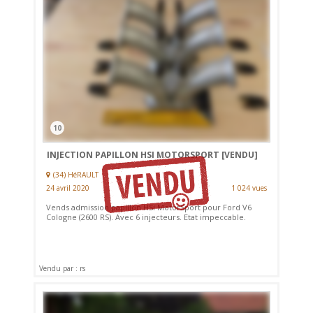
10
INJECTION PAPILLON HSI MOTORSPORT
[VENDU]
(34) HéRAULT
24 avril 2020
1 024 vues
Vends admission papillon HSI MotorSport pour Ford V6
Cologne (2600 RS). Avec 6 injecteurs. Etat impeccable.
Vendu par : rs