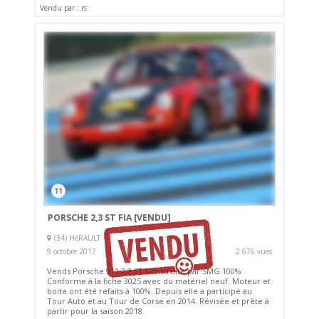
Vendu par : rs
11
PORSCHE 2,3 ST FIA
[VENDU]
(34) HéRAULT
9 octobre 2017
2 676 vues
Vends Porsche 911 2,3 ST Construite par SMG 100%
Conforme à la fiche 3025 avec du matériel neuf. Moteur et
boite ont été refaits à 100%. Depuis elle a participé au
Tour Auto et au Tour de Corse en 2014. Révisée et prête à
partir pour la saison 2018.