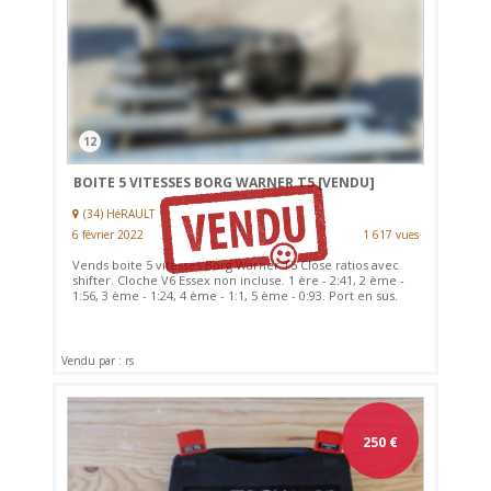
12
BOITE 5 VITESSES BORG WARNER T5
[VENDU]
(34) HéRAULT
6 février 2022
1 617 vues
Vends boite 5 vitesses Borg Warner T5 Close ratios avec
shifter. Cloche V6 Essex non incluse. 1 ère - 2:41, 2 ème -
1:56, 3 ème - 1:24, 4 ème - 1:1, 5 ème - 0:93. Port en sus.
Vendu par : rs
250
€