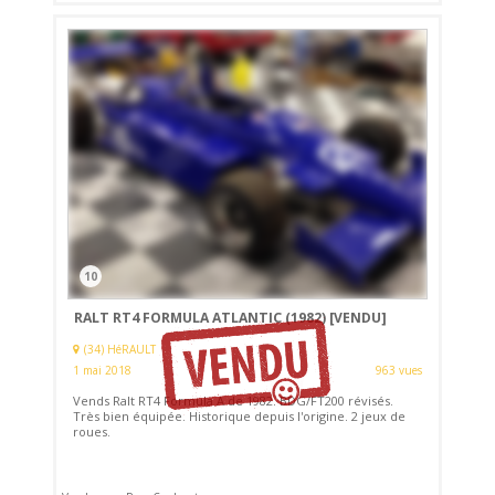
10
RALT RT4 FORMULA ATLANTIC (1982)
[VENDU]
(34) HéRAULT
1 mai 2018
963 vues
Vends Ralt RT4 Formula A de 1982. BDG/FT200 révisés.
Très bien équipée. Historique depuis l'origine. 2 jeux de
roues.