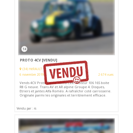
14
PROTO 4CV
[VENDU]
(34) HéRAULT
6 novembre 2019
2 674 vues
Vends 4CV Proto Caisse renforcée. Moteur 106 16S boite
R8 G neuve. Trans AV et AR alpine Groupe 4. Disques,
Etriers et jantes Alfa Roméo. A rafraîchir coté carrosserie.
Originale parmi les originales et terriblement efficace.
Vendu par : rs