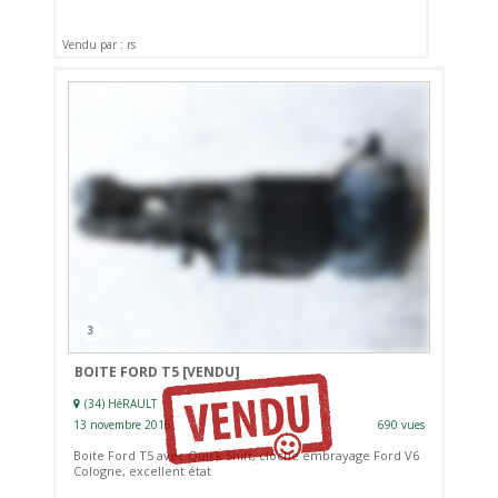
Vendu par : rs
3
BOITE FORD T5
[VENDU]
(34) HéRAULT
13 novembre 2016
690 vues
Boite Ford T5 avec Quick Shift, cloche embrayage Ford V6
Cologne, excellent état