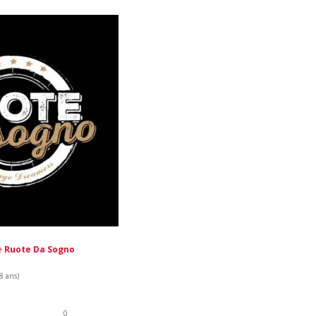
de
Ruote Da Sogno
 8 ans)
0