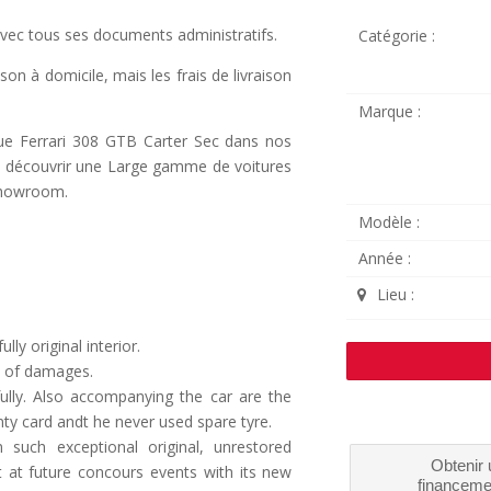
avec tous ses documents administratifs.
Catégorie :
son à domicile, mais les frais de livraison
Marque :
que Ferrari 308 GTB Carter Sec dans nos
z y découvrir une Large gamme de voitures
Showroom.
Modèle :
Année :
Lieu :
lly original interior.
ce of damages.
fully. Also accompanying the car are the
nty card andt he never used spare tyre.
such exceptional original, unrestored
Obtenir 
ut at future concours events with its new
financeme