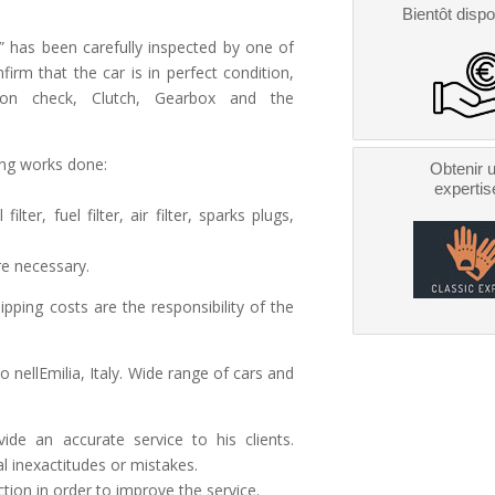
Bientôt dispo
o” has been carefully inspected by one of
rm that the car is in perfect condition,
sion check, Clutch, Gearbox and the
ing works done:
Obtenir 
expertis
lter, fuel filter, air filter, sparks plugs,
re necessary.
ipping costs are the responsibility of the
 nellEmilia, Italy. Wide range of cars and
vide an accurate service to his clients.
al inexactitudes or mistakes.
ction in order to improve the service.