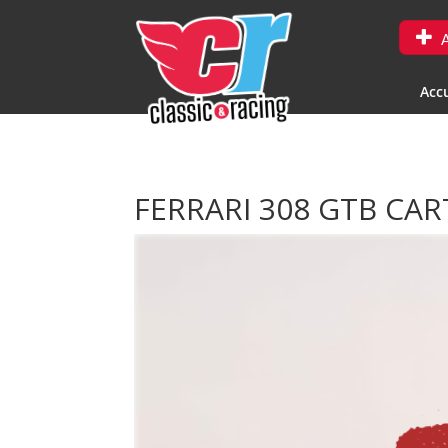
A
Accu
FERRARI 308 GTB CA