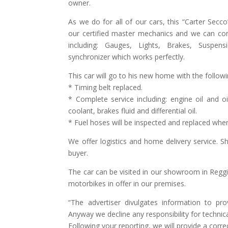
owner.
As we do for all of our cars, this “Carter Secc
our certified master mechanics and we can confi
including: Gauges, Lights, Brakes, Suspen
synchronizer which works perfectly.
This car will go to his new home with the follow
* Timing belt replaced.
* Complete service including: engine oil and oil fi
coolant, brakes fluid and differential oil.
* Fuel hoses will be inspected and replaced whe
We offer logistics and home delivery service. Sh
buyer.
The car can be visited in our showroom in Reggio
motorbikes in offer in our premises.
“The advertiser divulgates information to pro
Anyway we decline any responsibility for technic
Following your reporting, we will provide a corre