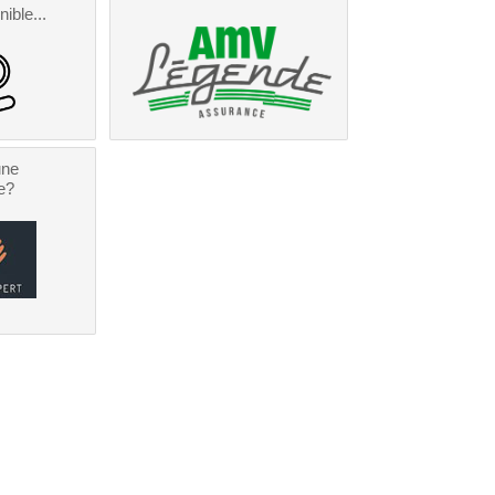
nible...
une
e?