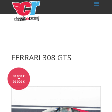
FERRARI 308 GTS
-
80 000
€
90 000
€