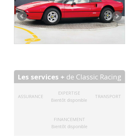
Les services +
de Classic Racing
EXPERTISE
ASSURANCE
TRANSPORT
Bientôt disponible
FINANCEMENT
Bientôt disponible