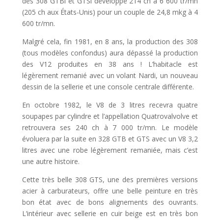
des 308 GTBi et GTSi développe 214 ch à 6 600 tr/mn
(205 ch aux États-Unis) pour un couple de 24,8 mkg à 4
600 tr/mn.
Malgré cela, fin 1981, en 8 ans, la production des 308
(tous modèles confondus) aura dépassé la production
des V12 produites en 38 ans ! L’habitacle est
légèrement remanié avec un volant Nardi, un nouveau
dessin de la sellerie et une console centrale différente.
En octobre 1982, le V8 de 3 litres recevra quatre
soupapes par cylindre et l’appellation Quatrovalvolve et
retrouvera ses 240 ch à 7 000 tr/mn. Le modèle
évoluera par la suite en 328 GTB et GTS avec un V8 3,2
litres avec une robe légèrement remaniée, mais c’est
une autre histoire.
Cette très belle 308 GTS, une des premières versions
acier à carburateurs, offre une belle peinture en très
bon état avec de bons alignements des ouvrants.
L’intérieur avec sellerie en cuir beige est en très bon