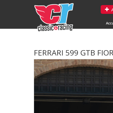
A
Accu
FERRARI 599 GTB FI