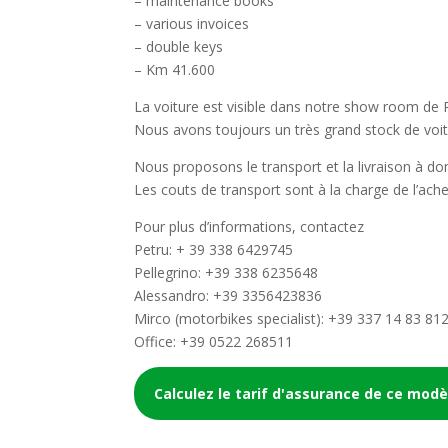
– maintenance books
– various invoices
– double keys
– Km 41.600
La voiture est visible dans notre show room de Re
Nous avons toujours un très grand stock de voi
Nous proposons le transport et la livraison à dom
Les couts de transport sont à la charge de l’ache
Pour plus d’informations, contactez
Petru: + 39 338 6429745
Pellegrino: +39 338 6235648
Alessandro: +39 3356423836
Mirco (motorbikes specialist): +39 337 14 83 81
Office: +39 0522 268511
Calculez le tarif d'assurance de ce modè