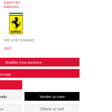
SuperCars
Italiennes
599 GTB FIORANO
2007
Modifier mon annonce
essage
endu
un
Obtenir un tarif