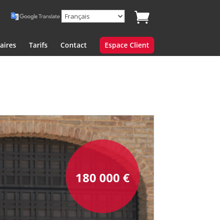
aires
Tarifs
Contact
Espace Client
180 000
€