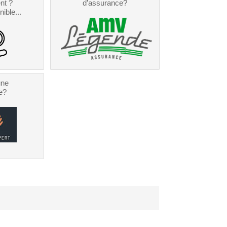
nt ?
d’assurance?
nible...
une
e?