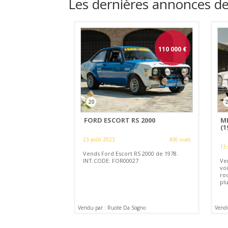
Les dernières annonces d
110 000
€
20
2
FORD ESCORT RS 2000
ME
(1
23 août 2023
436 vues
13 
Vends Ford Escort RS 2000 de 1978.
INT.CODE: FOR00027
Ve
voi
ro
pl
Vendu par : Ruote Da Sogno
Vendu