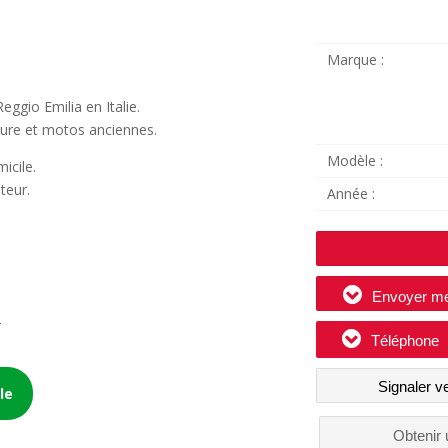
Marque :
ggio Emilia en Italie.
ture et motos anciennes.
Modèle :
icile.
teur.
Année :
Envoyer m
2
Téléphone
Signaler v
le
Obtenir 