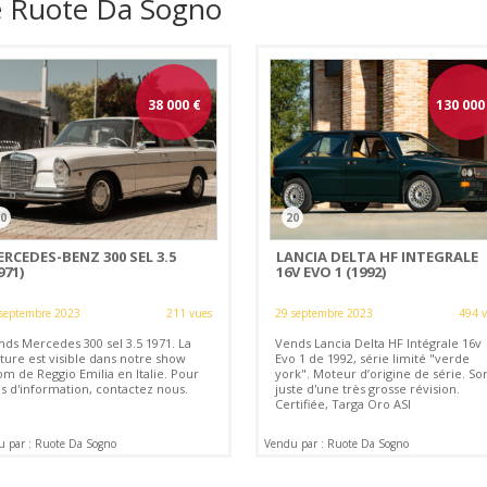
e Ruote Da Sogno
38 000
€
130 000
0
20
RCEDES-BENZ 300 SEL 3.5
LANCIA DELTA HF INTEGRALE
971)
16V EVO 1 (1992)
septembre 2023
211 vues
29 septembre 2023
494 
nds Mercedes 300 sel 3.5 1971. La
Vends Lancia Delta HF Intégrale 16v
ture est visible dans notre show
Evo 1 de 1992, série limité "verde
om de Reggio Emilia en Italie. Pour
york". Moteur d’origine de série. Sor
us d'information, contactez nous.
juste d'une très grosse révision.
Certifiée, Targa Oro ASI
 par : Ruote Da Sogno
Vendu par : Ruote Da Sogno