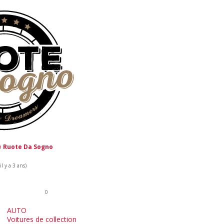
de
Ruote Da Sogno
l y a 3 ans)
0
AUTO
Voitures de collection