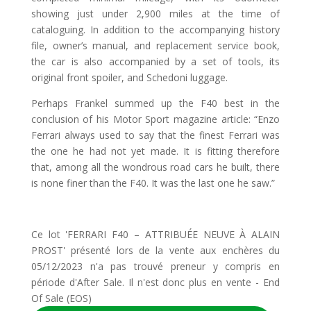
showing just under 2,900 miles at the time of
cataloguing. In addition to the accompanying history
file, owner’s manual, and replacement service book,
the car is also accompanied by a set of tools, its
original front spoiler, and Schedoni luggage.
Perhaps Frankel summed up the F40 best in the
conclusion of his Motor Sport magazine article: “Enzo
Ferrari always used to say that the finest Ferrari was
the one he had not yet made. It is fitting therefore
that, among all the wondrous road cars he built, there
is none finer than the F40. It was the last one he saw.”
Ce lot 'FERRARI F40 – ATTRIBUÉE NEUVE À ALAIN
PROST' présenté lors de la vente aux enchères du
05/12/2023 n'a pas trouvé preneur y compris en
période d'After Sale. Il n'est donc plus en vente - End
Of Sale (EOS)