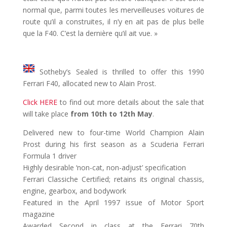
normal que, parmi toutes les merveilleuses voitures de
route qu’il a construites, il n’y en ait pas de plus belle
que la F40. C’est la dernière qu’il ait vue. »
Sotheby’s Sealed is thrilled to offer this 1990
Ferrari F40, allocated new to Alain Prost.
Click HERE
to find out more details about the sale that
will take place
from 10th to 12th May
.
Delivered new to four-time World Champion Alain
Prost during his first season as a Scuderia Ferrari
Formula 1 driver
Highly desirable ‘non-cat, non-adjust’ specification
Ferrari Classiche Certified; retains its original chassis,
engine, gearbox, and bodywork
Featured in the April 1997 issue of Motor Sport
magazine
Awarded Second in class at the Ferrari 70th