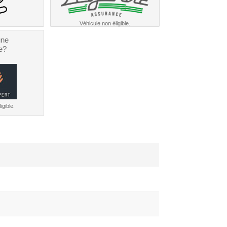
Véhicule non éligible.
une
e?
igible.