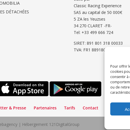
OMOBILIA
Classic Racing Experience
CES DÉTACHÉES
SAS au capital de 50 000€
5 ZA les Yeuzses
34 270 CLARET -FR-
Tel: ‭+33 499 666 724‬
SIRET: 891 801 318 00033
TVA: FR1 8891801318
Pour offrir 
cookies pou
consentir à
comportement
ou de retire
caractéristi
tter & Presse
Partenaires
Tarifs
Contact
Espace Cli
Ac
lWebagency | Hébergement 121DigitalGroup