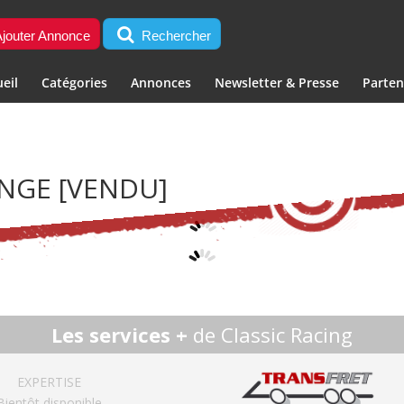
jouter Annonce
Rechercher
eil
Catégories
Annonces
Newsletter & Presse
Parten
ENGE
[VENDU]
Les services +
de Classic Racing
EXPERTISE
Bientôt disponible