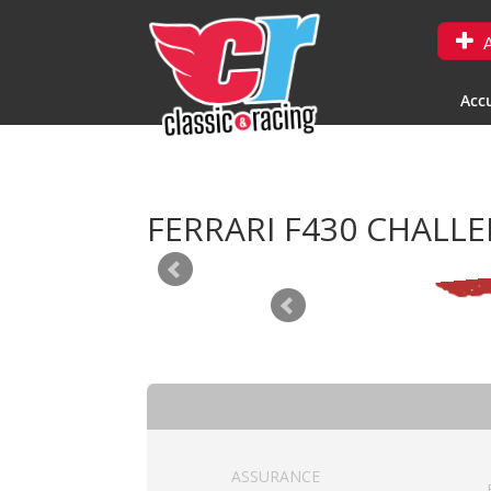
A
Accu
FERRARI F430 CHALL
ASSURANCE