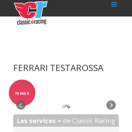
FERRARI TESTAROSSA
79 900
€
Les services +
de Classic Racing