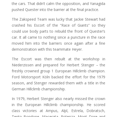
the cars. That didn’t calm the opposition, and Yanagida
pushed Quester into the barrier at the final practice.
The Zakspeed Team was lucky that Jackie Stewart had
crashed his Escort of the “Race of Giants” so they
could use body parts to rebuild the front of Quester’s
car. It all came to nothing since a puncture in the race
moved him into the barriers once again after a fine
demonstration with this teammate Heyer.
The Escort was then rebuilt at the workshop in
Niederzissen and prepared for Herbert Stenger – the
freshly crowned group 1 European Hillclimb champion.
Ford Motorsport Köln backed the effort for the 1979
season, and Stenger rewarded them with a title in the
German Hillclimb championship.
In 1979, Herbert Stenger also nearly missed the crown
in the European Hillclimb championship. He scored
class victories at Ampus, Alpl, Estrela, Dobratsch,
Tento Bondone, Macerata, Potenza, Mont Dore and