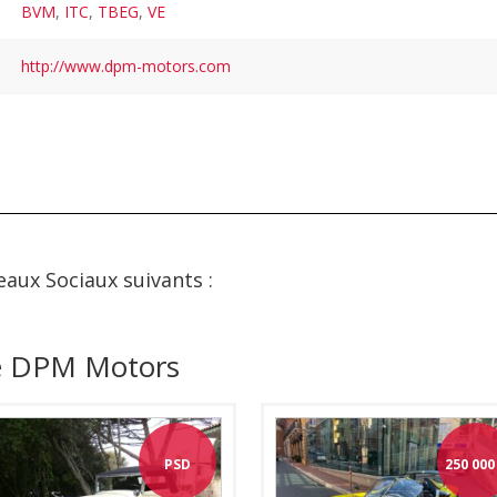
BVM
,
ITC
,
TBEG
,
VE
http://www.dpm-motors.com
eaux Sociaux suivants :
de DPM Motors
PSD
250 000