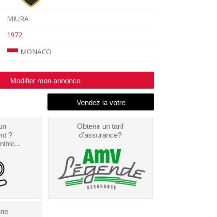
MIURA
1972
MONACO
Modifier mon annonce
un
Obtenir un tarif
nt ?
d’assurance?
nible...
une