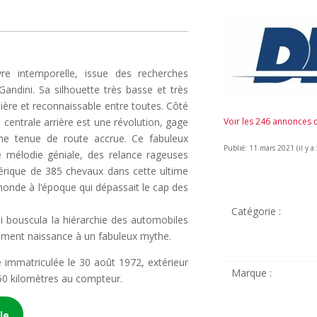
re intemporelle, issue des recherches
Gandini. Sa silhouette très basse et très
ulière et reconnaissable entre toutes. Côté
centrale arrière est une révolution, gage
Voir les 246 annonces
une tenue de route accrue. Ce fabuleux
Publié: 11 mars 2021 (il y a
e mélodie géniale, des relance rageuses
hérique de 385 chevaux dans cette ultime
 monde à l’époque qui dépassait le cap des
Catégorie :
i bouscula la hiérarchie des automobiles
ement naissance à un fabuleux mythe.
 immatriculée le 30 août 1972, extérieur
Marque :
 750 kilomètres au compteur.
le