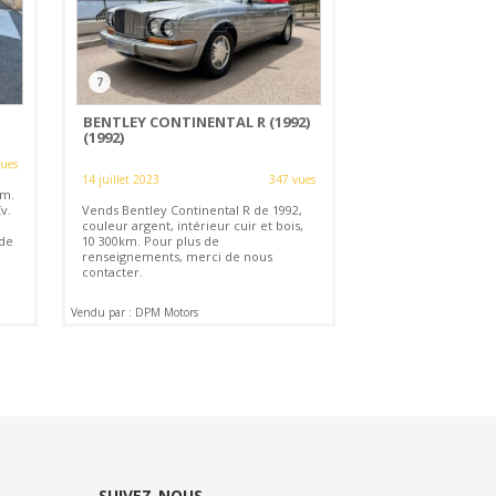
7
BENTLEY CONTINENTAL R (1992)
(1992)
vues
14 juillet 2023
347 vues
km.
v.
Vends Bentley Continental R de 1992,
couleur argent, intérieur cuir et bois,
 de
10 300km. Pour plus de
renseignements, merci de nous
contacter.
Vendu par : DPM Motors
SUIVEZ-NOUS