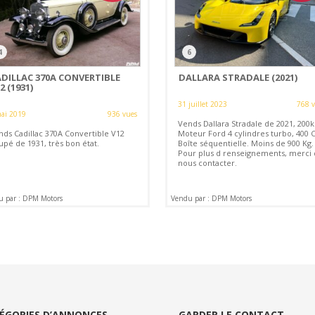
4
6
ADILLAC 370A CONVERTIBLE
DALLARA STRADALE (2021)
2 (1931)
31 juillet 2023
768 
ai 2019
936 vues
Vends Dallara Stradale de 2021, 200
nds Cadillac 370A Convertible V12
Moteur Ford 4 cylindres turbo, 400 C
upé de 1931, très bon état.
Boîte séquentielle. Moins de 900 Kg.
Pour plus d renseignements, merci
nous contacter.
u par : DPM Motors
Vendu par : DPM Motors
ÉGORIES D’ANNONCES
GARDER LE CONTACT