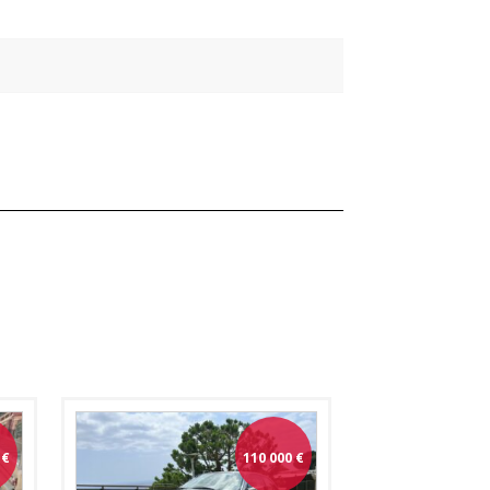
€
110 000
€