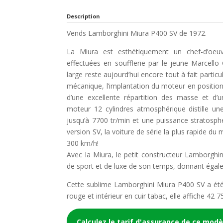
Description
Vends Lamborghini Miura P400 SV de 1972.
La Miura est esthétiquement un chef-d’oeuv
effectuées en soufflerie par le jeune Marcello 
large reste aujourd’hui encore tout à fait partic
mécanique, l’implantation du moteur en position 
d’une excellente répartition des masse et d’
moteur 12 cylindres atmosphérique distille un
jusqu’à 7700 tr/min et une puissance stratosp
version SV, la voiture de série la plus rapide du
300 km/h!
Avec la Miura, le petit constructeur Lamborghin
de sport et de luxe de son temps, donnant égal
Cette sublime Lamborghini Miura P400 SV a été
rouge et intérieur en cuir tabac, elle affiche 42
Calculez le tarif d'assurance de ce modè