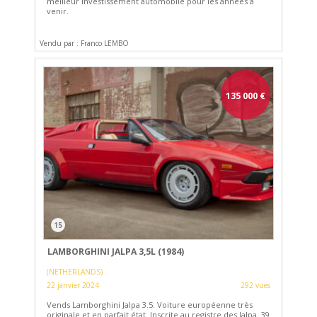
meilleur investissement automobile pour les années à
venir.
Vendu par : Franco LEMBO
135 000
€
15
LAMBORGHINI JALPA 3,5L (1984)
(NETHERLANDS)
22 janvier 2024
292 vues
Vends Lamborghini Jalpa 3.5. Voiture européenne très
originale et en parfait état. Inscrite au registre des Jalpa. 39