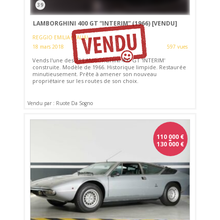
39
LAMBORGHINI 400 GT “INTERIM” (1966)
[VENDU]
REGGIO EMILIA (ITALIA)
18 mars 2018
597 vues
Vends l'une des 23 LAMBORGHINI 400 GT 'INTERIM'
construite. Modèle de 1966. Historique limpide. Restaurée
minutieusement. Prête à amener son nouveau
propriétaire sur les routes de son choix.
Vendu par : Ruote Da Sogno
110 000
-
€
130 000
€