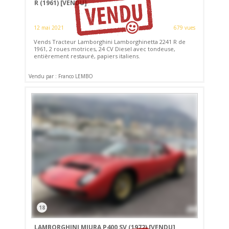
R (1961)
[VENDU]
12 mai 2021
679 vues
Vends Tracteur Lamborghini Lamborghinetta 2241 R de
1961, 2 roues motrices, 24 CV Diesel avec tondeuse,
entièrement restauré, papiers italiens.
Vendu par : Franco LEMBO
18
LAMBORGHINI MIURA P400 SV (1972)
[VENDU]