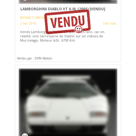
LAMBORGHINI DIABLO VT 6.0L (2001)
[VENDU]
MONACO (MONACO)
2 mai 2018
542 vues
Vends Lamborghini Diablo VT 6,0L. Très rare, car en
réalité, une carrosserie de Diablo sur un châssis de
Murcielago. Moteur 6,0L. 6750 Km.
Vendu par : DPM Motors