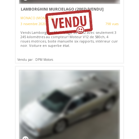
LAMBORGHINI MURCIELAGO (2002)
[VENDU]
MONACO (MONACO)
3 novembre 2020
798 vues
Vends Lamborghini Murcielago de 2002 avec seulement 3
245 kilomètres au compteur! Moteur V12 de 580ch, 4
roues motrices, boite manuelle six rapports, intérieur cuir
noir. Voiture en superbe état.
Vendu par : DPM Motors