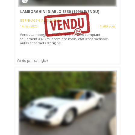
17
LAMBORGHINI DIABLO SE30 (1996)
[VENDU]
ISERNHAGEN (ALLEMAGNE)
14 mai 2020
1 200 vues
Vends Lamborghini Diablo SE30 de 1996 comptant
seulement 432 km, première main, état irréprochable,
outils et carnets d'origine.
Vendu par : springbok