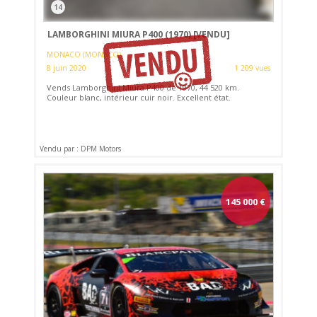
14
LAMBORGHINI MIURA P400 (1970)
[VENDU]
MONACO (MONACO)
8 juin 2020
1 209 vues
Vends Lamborghini Miura P400 de 1970, 44 520 km.
Couleur blanc, intérieur cuir noir. Excellent état.
Vendu par : DPM Motors
145 000
€