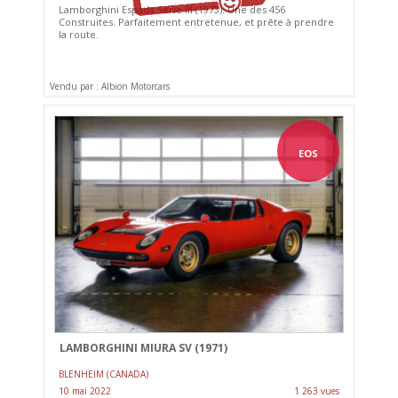
Lamborghini Espada Série III (1973). Une des 456
Construites. Parfaitement entretenue, et prête à prendre
la route.
Vendu par : Albion Motorcars
EOS
LAMBORGHINI MIURA SV (1971)
BLENHEIM (CANADA)
10 mai 2022
1 263 vues