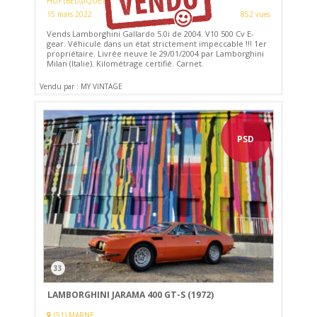
HUY (BELGIQUE)
15 mars 2022
852 vues
Vends Lamborghini Gallardo 5.0i de 2004. V10 500 Cv E-
gear. Véhicule dans un état strictement impeccable !!! 1er
propriétaire. Livrée neuve le 29/01/2004 par Lamborghini
Milan (Italie). Kilométrage certifié. Carnet.
Vendu par : MY VINTAGE
PSD
33
LAMBORGHINI JARAMA 400 GT-S (1972)
(51) MARNE