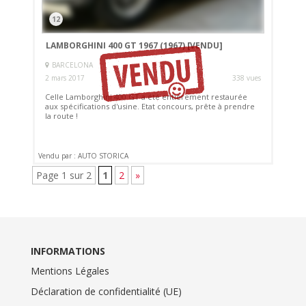
12
LAMBORGHINI 400 GT 1967 (1967)
[VENDU]
BARCELONA
2 mars 2017
338 vues
Celle Lamborghini 400 GT a été entièrement restaurée
aux spécifications d'usine. Etat concours, prête à prendre
la route !
Vendu par : AUTO STORICA
Page 1 sur 2
1
2
»
INFORMATIONS
Mentions Légales
Déclaration de confidentialité (UE)