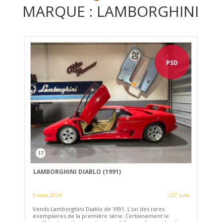
MARQUE : LAMBORGHINI
PSD
17
LAMBORGHINI DIABLO (1991)
5 mars 2024
237 vues
Vends Lamborghini Diablo de 1991. L'un des rares
exemplaires de la première série. Certainement le