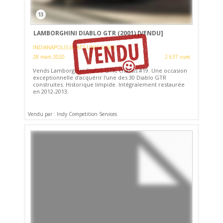
13
LAMBORGHINI DIABLO GTR (2001)
[VENDU]
INDIANAPOLIS (ETATS-UNIS (USA))
28 mars 2020
2 637 vues
Vends Lamborghini Diablo GTR, châssis #19. Une occasion
exceptionnelle d'acquérir l'une des 30 Diablo GTR
construites. Historique limpide. Intégralement restaurée
en 2012-2013.
Vendu par : Indy Competition Services