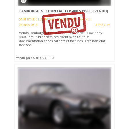
32
LAMBORGHINI COUNTACH LP 400 S (1980)
[VENDU]
SANT BOI DE LLOBREGAT - BARCELONA (ESPAGNE)
28 mars 2018
1 942 vues
Vends Lamborghini LP400 S de 1980, Serie II Low Body.
46000 Km. 2 Propriétaires. Vient avec toute sa
documentation et ses carnets et factures. Très bon état.
Révisée.
Vendu par : AUTO STORICA