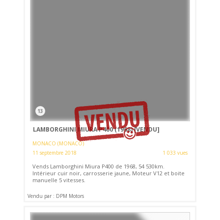
13
LAMBORGHINI MIURA P400 (1968)
[VENDU]
MONACO (MONACO)
11 septembre 2018
1 033 vues
Vends Lamborghini Miura P400 de 1968, 54 530km.
Intérieur cuir noir, carrosserie jaune, Moteur V12 et boite
manuelle 5 vitesses.
Vendu par : DPM Motors