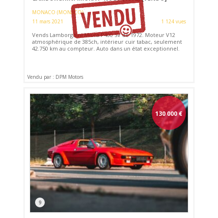
MONACO (MONACO)
11 mars 2021
1 124 vues
Vends Lamborghini Miura P400 SV de 1972. Moteur V12
atmosphérique de 385ch, intérieur cuir tabac, seulement
42.750 km au compteur. Auto dans un état exceptionnel.
Vendu par : DPM Motors
130 000
€
9