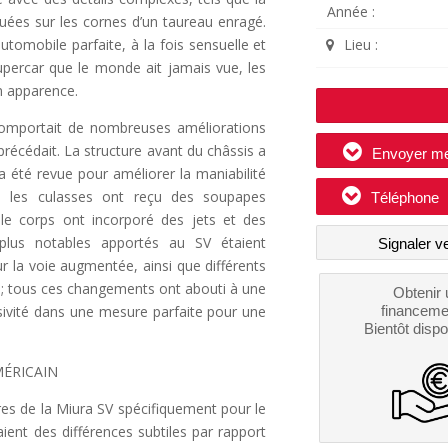
Année :
uées sur les cornes d’un taureau enragé.
utomobile parfaite, à la fois sensuelle et
Lieu :
percar que le monde ait jamais vue, les
n apparence.
 comportait de nombreuses améliorations
précédait. La structure avant du châssis a
Envoyer m
a été revue pour améliorer la maniabilité
s, les culasses ont reçu des soupapes
Téléphone
ple corps ont incorporé des jets et des
plus notables apportés au SV étaient
Signaler v
 la voie augmentée, ainsi que différents
es; tous ces changements ont abouti à une
Obtenir 
sivité dans une mesure parfaite pour une
financeme
Bientôt dispo
MÉRICAIN
es de la Miura SV spécifiquement pour le
ent des différences subtiles par rapport