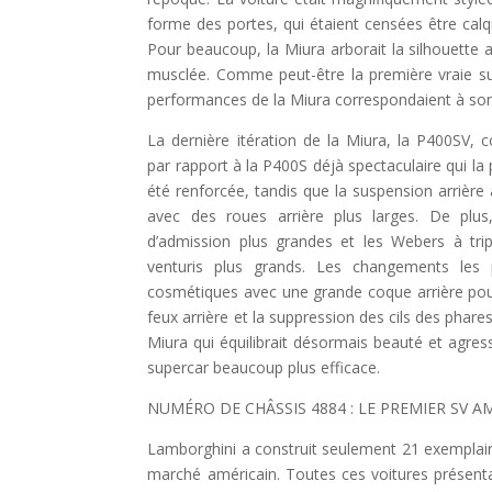
forme des portes, qui étaient censées être calq
Pour beaucoup, la Miura arborait la silhouette a
musclée. Comme peut-être la première vraie su
performances de la Miura correspondaient à so
La dernière itération de la Miura, la P400SV,
par rapport à la P400S déjà spectaculaire qui la 
été renforcée, tandis que la suspension arrière 
avec des roues arrière plus larges. De plu
d’admission plus grandes et les Webers à tri
venturis plus grands. Les changements les 
cosmétiques avec une grande coque arrière pour
feux arrière et la suppression des cils des phar
Miura qui équilibrait désormais beauté et agres
supercar beaucoup plus efficace.
NUMÉRO DE CHÂSSIS 4884 : LE PREMIER SV A
Lamborghini a construit seulement 21 exemplair
marché américain. Toutes ces voitures présentai