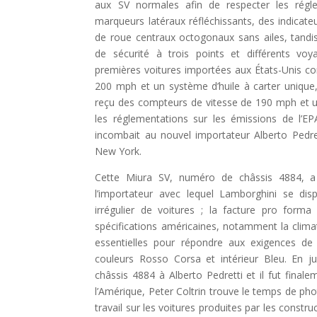
aux SV normales afin de respecter les régl
marqueurs latéraux réfléchissants, des indicate
de roue centraux octogonaux sans ailes, tandis 
de sécurité à trois points et différents voy
premières voitures importées aux États-Unis c
200 mph et un système d’huile à carter unique
reçu des compteurs de vitesse de 190 mph et une
les réglementations sur les émissions de l’EPA é
incombait au nouvel importateur Alberto Ped
New York.
Cette Miura SV, numéro de châssis 4884, a 
l’importateur avec lequel Lamborghini se dis
irrégulier de voitures ; la facture pro for
spécifications américaines, notamment la climat
essentielles pour répondre aux exigences de 
couleurs Rosso Corsa et intérieur Bleu. En ju
châssis 4884 à Alberto Pedretti et il fut finalem
l’Amérique, Peter Coltrin trouve le temps de ph
travail sur les voitures produites par les constr