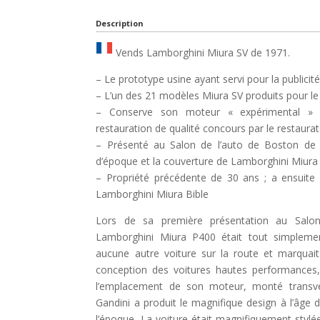
Description
Vends Lamborghini Miura SV de 1971.
– Le prototype usine ayant servi pour la publici
– L’un des 21 modèles Miura SV produits pour l
– Conserve son moteur « expérimental » d’
restauration de qualité concours par le restaura
– Présenté au Salon de l’auto de Boston de 1
d’époque et la couverture de Lamborghini Miura
– Propriété précédente de 30 ans ; a ensuite
Lamborghini Miura Bible
Lors de sa première présentation au Salo
Lamborghini Miura P400 était tout simplement
aucune autre voiture sur la route et marqua
conception des voitures hautes performances,
l’emplacement de son moteur, monté transvers
Gandini a produit le magnifique design à l’âge de
l’époque. La voiture était magnifiquement stylé