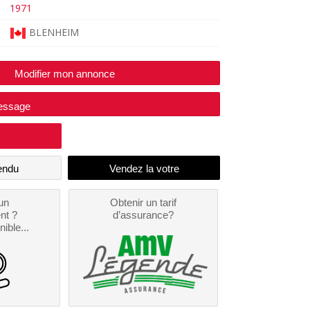
1971
BLENHEIM
Modifier mon annonce
essage
endu
un
Obtenir un tarif
nt ?
d’assurance?
nible...