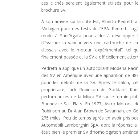
ces clichés seraient également utilisés pour le
brochure SV.
À son arrivée sur la côte Est, Alberto Pedrett
Michigan pour des tests de l’EPA. Pedretti, ing
rendu à Sant’Agata pour aider à développer
d’évacuer la vapeur vers une cartouche de ca
d’essais avec le moteur “expérimental”, tel qu
finalement passée et la SV a officiellement atterr
Pedretti a appliqué un autocollant Modena Racing 
des SV en Amérique avec une apparition de 48
pour les débuts de la SV. Après le salon, c
propriétaire, Jack Robinson de Goddard, Kans
performances de la Miura SV sur le terrain plat
Bonneville Salt Flats. En 1977, Astro Motors,
Robinson au Dr Alan Brown de Savannah, en Géo
275 miles. Peu de temps après en avoir pris pos
Automobili Lamborghini SpA, dont la réponse a
était bien le premier SV d’homologation américai