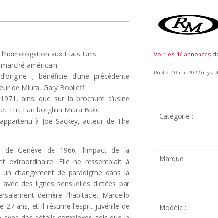
té l’homologation aux États-Unis
Voir les 46 annonces 
e marché américain
Publié: 10 mai 2022 (il y a 4
origine ; bénéficie d’une précédente
teur de Miura, Gary Bobileff
971, ainsi que sur la brochure d’usine
 et The Lamborghini Miura Bible
Catégorie :
 appartenu à Joe Sackey, auteur de The
n de Genève de 1966, l’impact de la
Marque :
 extraordinaire. Elle ne ressemblait à
it un changement de paradigme dans la
 avec des lignes sensuelles dictées par
alement derrière l’habitacle. Marcello
 27 ans, et il résume l’esprit juvénile de
Modèle :
e avec des détails complexes, tels que la