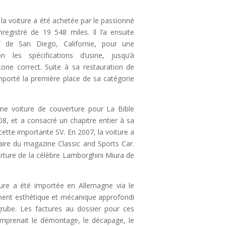
a voiture a été achetée par le passionné
egistré de 19 548 miles. Il l’a ensuite
f de San Diego, Californie, pour une
 les spécifications d’usine, jusqu’à
one correct. Suite à sa restauration de
mporté la première place de sa catégorie
e voiture de couverture pour La Bible
8, et a consacré un chapitre entier à sa
cette importante SV. En 2007, la voiture a
ire du magazine Classic and Sports Car.
erture de la célèbre Lamborghini Miura de
iture a été importée en Allemagne via le
ment esthétique et mécanique approfondi
ube. Les factures au dossier pour ces
omprenait le démontage, le décapage, le