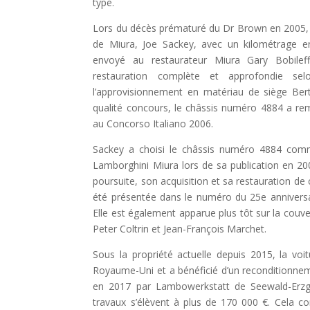
type.
Lors du décès prématuré du Dr Brown en 2005, l
de Miura, Joe Sackey, avec un kilométrage enr
envoyé au restaurateur Miura Gary Bobilef
restauration complète et approfondie selon
l’approvisionnement en matériau de siège Bert
qualité concours, le châssis numéro 4884 a re
au Concorso Italiano 2006.
Sackey a choisi le châssis numéro 4884 comm
Lamborghini Miura lors de sa publication en 200
poursuite, son acquisition et sa restauration de 
été présentée dans le numéro du 25e anniversa
Elle est également apparue plus tôt sur la couv
Peter Coltrin et Jean-François Marchet.
Sous la propriété actuelle depuis 2015, la vo
Royaume-Uni et a bénéficié d’un reconditionne
en 2017 par Lambowerkstatt de Seewald-Erzgr
travaux s’élèvent à plus de 170 000 €. Cela c