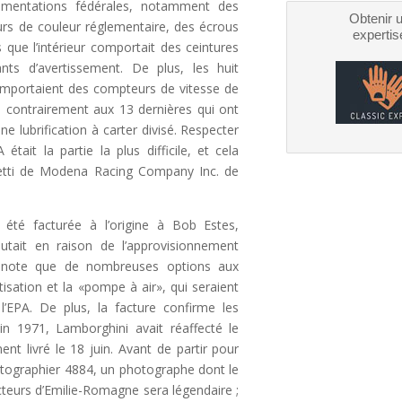
ementations fédérales, notamment des
Obtenir 
urs de couleur réglementaire, des écrous
expertis
que l’intérieur comportait des ceintures
ants d’avertissement. De plus, les huit
omportaient des compteurs de vitesse de
, contrairement aux 13 dernières qui ont
 lubrification à carter divisé. Respecter
tait la partie la plus difficile, et cela
retti de Modena Racing Company Inc. de
été facturée à l’origine à Bob Estes,
putait en raison de l’approvisionnement
ma note que de nombreuses options aux
isation et la «pompe à air», qui seraient
l’EPA. De plus, la facture confirme les
in 1971, Lamborghini avait réaffecté le
ent livré le 18 juin. Avant de partir pour
otographier 4884, un photographe dont le
ucteurs d’Emilie-Romagne sera légendaire ;