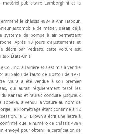
 matériel publicitaire Lamborghini et la
i a emmené le châssis 4884 à Ann Habour,
énieur automobile de métier, s’était déjà
 le système de pompe à air permettant
rbone. Après 10 jours d’ajustements et
e décrit par Pedretti, cette voiture est
i aux États-Unis.
Co., Inc. à l’arrière et s’est mis à vendre
84 au Salon de l’auto de Boston de 1971
ette Miura a été vendue à son premier
as, qui aurait régulièrement testé les
 du Kansas et l’aurait conduite jusqu’aux
 de Topeka, a vendu la voiture au nom de
rgie, le kilométrage étant confirmé à 12
session, le Dr Brown a écrit une lettre à
 confirmé que le numéro de châssis 4884
n envoyé pour obtenir la certification de