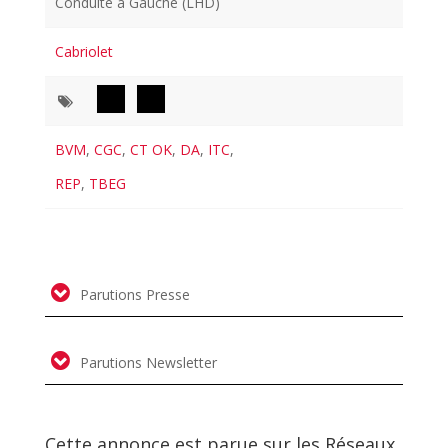
Conduite à Gauche (LHD)
Cabriolet
BVM
,
CGC
,
CT OK
,
DA
,
ITC
,
REP
,
TBEG
Parutions Presse
Parutions Newsletter
Cette annonce est parue sur les Réseaux