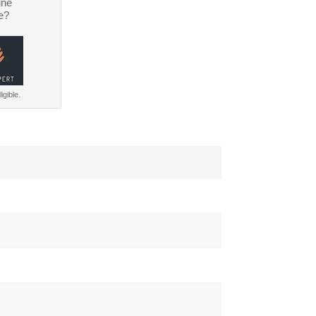
une
e?
igible.