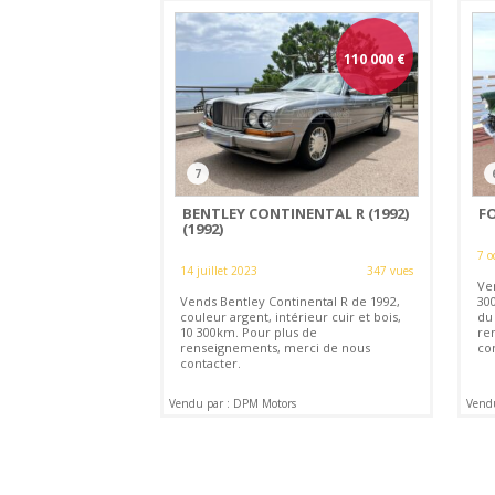
110 000
€
7
BENTLEY CONTINENTAL R (1992)
F
(1992)
7 o
14 juillet 2023
347 vues
Ve
Vends Bentley Continental R de 1992,
30
couleur argent, intérieur cuir et bois,
du
10 300km. Pour plus de
re
renseignements, merci de nous
co
contacter.
Vendu par : DPM Motors
Vend