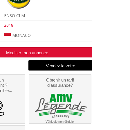
ENSO CLM
2018
MONACO
Modifier mon annonce
un
Obtenir un tarif
nt ?
d’assurance?
nible...
Véhicule non éligible.