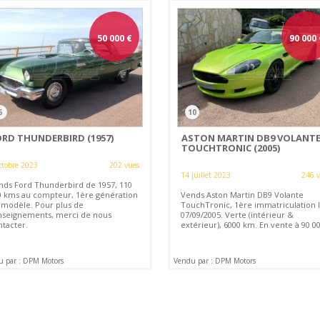
50 000
€
90 000
6
10
ORD THUNDERBIRD (1957)
ASTON MARTIN DB9 VOLANT
TOUCHTRONIC (2005)
ctobre 2023
202 vues
14 juillet 2023
246 
nds Ford Thunderbird de 1957, 110
0 kms au compteur, 1ère génération
Vends Aston Martin DB9 Volante
 modèle. Pour plus de
TouchTronic, 1ère immatriculation 
nseignements, merci de nous
07/09/2005. Verte (intérieur &
ntacter.
extérieur), 6000 km. En vente à 90 0
u par : DPM Motors
Vendu par : DPM Motors