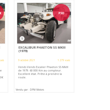
€
PSD
5
E
EXCALIBUR PHAETON SS MKIII
(1979)
vues
9 octobre 2021
1 279 vues
Vends Vends Escalier Phaeton SS MkIII
le
de 1979. 60 000 Km au compteur.
Excellent état. Prête à prendre la
00€
route.
Vendu par : DPM Motors