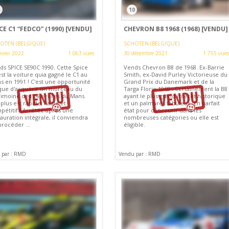
5
10
CE C1 “FEDCO” (1990)
[VENDU]
CHEVRON B8 1968 (1968)
[VENDU]
OTEN (BELGIQUE)
SCHOTEN (BELGIQUE)
nvier 2022
1 063 vues
30 décembre 2021
1 755 vues
ds SPICE SE90C 1990. Cette Spice
Vends Chevron B8 de 1968. Ex-Barrie
st la voiture quia gagné le C1 au
Smith, ex-David Purley Victorieuse du
s en 1991 ! C'est une opportunité
Grand Prix du Danemark et de la
que d'acquérir un morceau du
Targa Florio 1968 . Certainement la B8
rimoine des 24 heures du Mans.
ayant le plus grand interêt historique
plus est rapide, fiable et
et un palmarès fabuleux. En parfait
pétitif ! Arrêtée après une
état pour concourir dans les
auration intégrale, il conviendra
nombreuses catégories ou elle est
rocéder ...
éligible.
 par : RMD
Vendu par : RMD