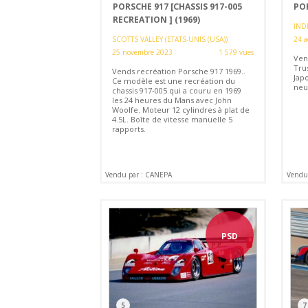
PORSCHE 917 [CHASSIS 917-005
POR
RECREATION ] (1969)
INDI
SCOTTS VALLEY (ETATS-UNIS (USA))
24 a
25 novembre 2023
1 579 vues
Ven
Trus
Vends recréation Porsche 917 1969..
Jap
Ce modèle est une recréation du
neu
chassis 917-005 qui a couru en 1969
les 24 heures du Mans avec John
Woolfe. Moteur 12 cylindres à plat de
4.5L. Boîte de vitesse manuelle 5
rapports.
Vendu par : CANEPA
Vendu 
PSD
5
7