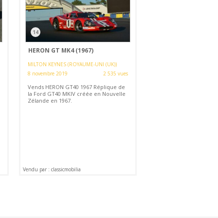
14
HERON GT MK4 (1967)
MILTON KEYNES (ROYAUME-UNI (UK))
8 novembre 2019
2 535 vues
Vends HERON GT40 1967 Réplique de
la Ford GT40 MKIV créée en Nouvelle
Zélande en 1967.
Vendu par : classicmobilia