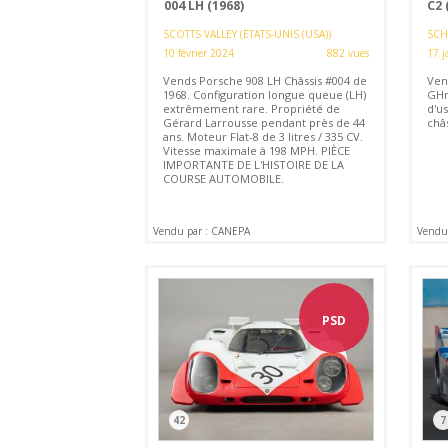
004 LH (1968)
C2 
SCOTTS VALLEY (ETATS-UNIS (USA))
SCH
10 février 2024
882 vues
17 j
Vends Porsche 908 LH Châssis #004 de
Ven
1968. Configuration longue queue (LH)
GHr
extrêmement rare. Propriété de
d'u
Gérard Larrousse pendant près de 44
châs
ans. Moteur Flat-8 de 3 litres / 335 CV.
Vitesse maximale à 198 MPH. PIÈCE
IMPORTANTE DE L'HISTOIRE DE LA
COURSE AUTOMOBILE.
Vendu par : CANEPA
Vendu
PSD
42
7