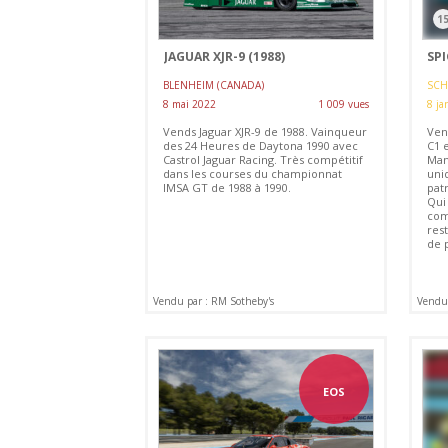
1
JAGUAR XJR-9 (1988)
SPI
BLENHEIM (CANADA)
SCH
8 mai 2022
1 009 vues
8 ja
Vends Jaguar XJR-9 de 1988. Vainqueur
Ven
des 24 Heures de Daytona 1990 avec
C1 e
Castrol Jaguar Racing. Très compétitif
Man
dans les courses du championnat
uni
IMSA GT de 1988 à 1990.
pat
Qui 
com
rest
de p
Vendu par : RM Sotheby's
Vendu
EOS