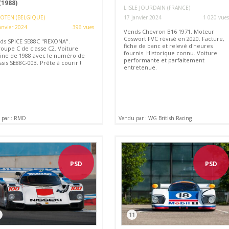
(1988)
L'ISLE JOURDAIN (FRANCE)
OTEN (BELGIQUE)
17 janvier 2024
1 020 vues
anvier 2024
396 vues
Vends Chevron B16 1971. Moteur
Coswort FVC révisé en 2020. Facture,
ds SPICE SE88C "REXONA".
fiche de banc et relevé d'heures
oupe C de classe C2. Voiture
fournis. Historique connu. Voiture
sine de 1988 avec le numéro de
performante et parfaitement
sis SE88C-003. Prête à courir !
entretenue.
 par : RMD
Vendu par : WG British Racing
PSD
PSD
11