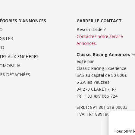
ÉGORIES D’ANNONCES
GARDER LE CONTACT
O
Besoin d’aide ?
Contactez notre service
GSTER
Annonces
.
TO
Classic Racing Annonces
es
TES AUX ENCHERES
édité par
OMOBILIA
Classic Racing Experience
CES DÉTACHÉES
SAS au capital de 50 000€
5 ZA les Yeuzses
34 270 CLARET -FR-
Tel: ‭+33 499 666 724‬
SIRET: 891 801 318 00033
TVA: FR1 8891801318
Pour offrir 