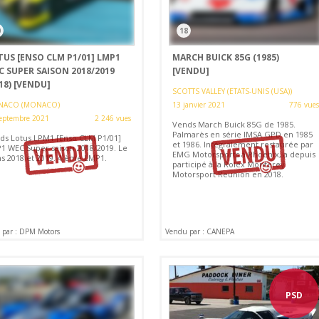
0
18
TUS [ENSO CLM P1/01] LMP1
MARCH BUICK 85G (1985)
C SUPER SAISON 2018/2019
[VENDU]
18)
[VENDU]
SCOTTS VALLEY (ETATS-UNIS (USA))
ACO (MONACO)
13 janvier 2021
776 vues
eptembre 2021
2 246 vues
Vends March Buick 85G de 1985.
Palmarès en série IMSA GPD en 1985
ds Lotus LPM1 [Enso CLM P1/01]
et 1986. Intégralement restaurée par
1 WEC Super saison 2018/2019. Le
EMG Motorsports à Phoenix, a depuis
s 2018 et 2019. 4 ème LMP1.
participé à la Rolex Monterey
Motorsport Reunion en 2018.
par : DPM Motors
Vendu par : CANEPA
PSD