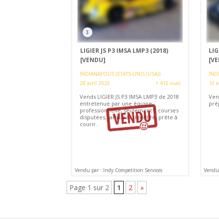
3
LIGIER JS P3 IMSA LMP3 (2018)
LIG
[VENDU]
[V
INDIANAPOLIS (ETATS-UNIS (USA))
INDI
28 avril 2020
1 416 vues
10 a
Vends LIGIER JS P3 IMSA LMP3 de 2018
Ven
entretenue par une équipe
pré
professionnelle, seulement 9 courses
disputées, jamais accidentée, prête à
courir.
Vendu par : Indy Competition Services
Vendu 
Page 1 sur 2
1
2
»