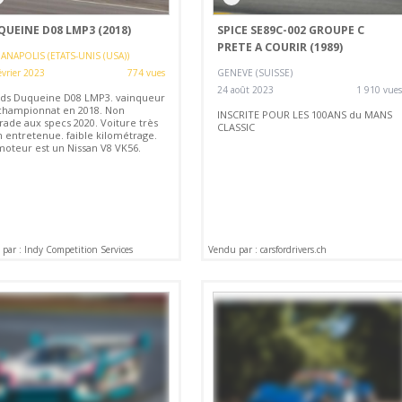
UEINE D08 LMP3 (2018)
SPICE SE89C-002 GROUPE C
PRETE A COURIR (1989)
ANAPOLIS (ETATS-UNIS (USA))
évrier 2023
774 vues
GENEVE (SUISSE)
24 août 2023
1 910 vues
ds Duqueine D08 LMP3. vainqueur
championnat en 2018. Non
INSCRITE POUR LES 100ANS du MANS
rade aux specs 2020. Voiture très
CLASSIC
n entretenue. faible kilométrage.
moteur est un Nissan V8 VK56.
par : Indy Competition Services
Vendu par : carsfordrivers.ch