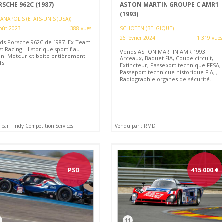
SCHE 962C (1987)
ASTON MARTIN GROUPE C AMR1
(1993)
ANAPOLIS (ETATS-UNIS (USA))
oût 2023
388 vues
SCHOTEN (BELGIQUE)
26 février 2024
1 319 vues
ds Porsche 962C de 1987. Ex Team
t Racing. Historique sportif au
Vends ASTON MARTIN AMR 1993
on. Moteur et boite entièrement
Arceaux, Baquet FIA, Coupe circuit,
fs.
Extincteur, Passeport technique FFSA,
Passeport technique historique FIA, ,
Radiographie organes de sécurité.
par : Indy Competition Services
Vendu par : RMD
PSD
415 000
€
11