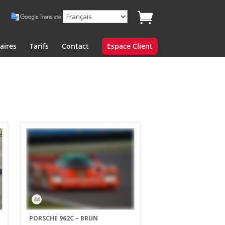
aires
Tarifs
Contact
Espace Client
44
PORSCHE 962C – BRUN