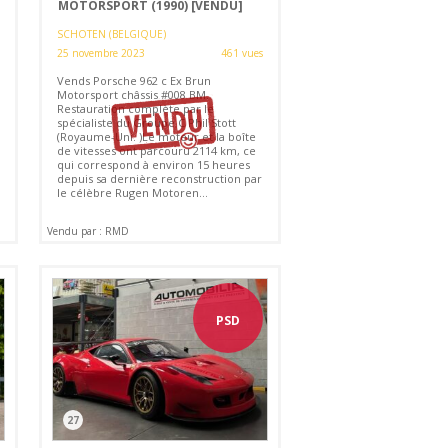
MOTORSPORT (1990)
[VENDU]
SCHOTEN (BELGIQUE)
25 novembre 2023
461 vues
Vends Porsche 962 c Ex Brun
Motorsport châssis #008 BM.
Restauration complète par le
spécialiste du Groupe C Phil Stott
(Royaume-Uni. )Le moteur et la boîte
de vitesses ont parcouru 2114 km, ce
qui correspond à environ 15 heures
depuis sa dernière reconstruction par
le célèbre Rugen Motoren...
Vendu par : RMD
PSD
27