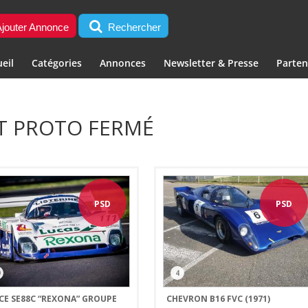
jouter Annonce
Rechercher
eil
Catégories
Annonces
Newsletter & Presse
Parten
RT PROTO FERMÉ
PSD
PSD
9
4
ICE SE88C “REXONA” GROUPE
CHEVRON B16 FVC (1971)