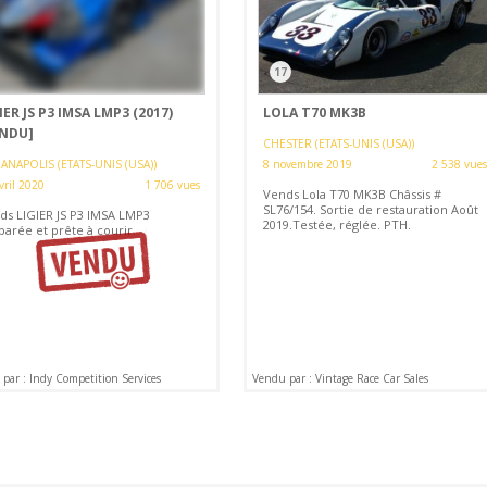
17
IER JS P3 IMSA LMP3 (2017)
LOLA T70 MK3B
ENDU]
CHESTER (ETATS-UNIS (USA))
ANAPOLIS (ETATS-UNIS (USA))
8 novembre 2019
2 538 vues
vril 2020
1 706 vues
Vends Lola T70 MK3B Châssis #
SL76/154. Sortie de restauration Août
ds LIGIER JS P3 IMSA LMP3
2019.Testée, réglée. PTH.
parée et prête à courir.
par : Indy Competition Services
Vendu par : Vintage Race Car Sales