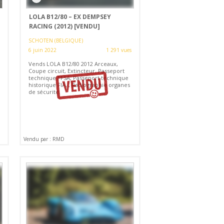
LOLA B12/80 – EX DEMPSEY
RACING (2012)
[VENDU]
SCHOTEN (BELGIQUE)
6 juin 2022
1 291 vues
Vends LOLA B12/80 2012 Arceaux,
Coupe circuit, Extincteur, Passeport
technique FFSA, Passeport technique
historique FIA, , Radiographie organes
de sécurité.
Vendu par : RMD