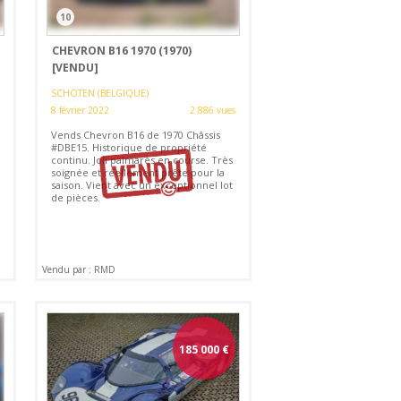
10
CHEVRON B16 1970 (1970)
[VENDU]
SCHOTEN (BELGIQUE)
8 février 2022
2 886 vues
Vends Chevron B16 de 1970 Châssis
#DBE15. Historique de propriété
continu. Joli palmarès en course. Très
soignée et réellement prête pour la
saison. Vient avec un exceptionnel lot
de pièces.
Vendu par : RMD
185 000
€