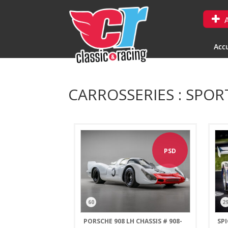
A
Accu
CARROSSERIES : SPO
PSD
60
2
PORSCHE 908 LH CHASSIS # 908-
SP