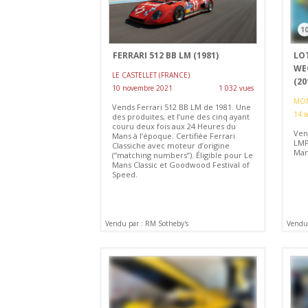
1
FERRARI 512 BB LM (1981)
LO
WE
LE CASTELLET (FRANCE)
(20
10 novembre 2021
1 032 vues
MON
Vends Ferrari 512 BB LM de 1981. Une
14 s
des produites, et l’une des cinq ayant
couru deux fois aux 24 Heures du
Ven
Mans à l’époque. Certifiée Ferrari
LMP
Classiche avec moteur d’origine
Man
(“matching numbers”). Éligible pour Le
Mans Classic et Goodwood Festival of
Speed.
Vendu par : RM Sotheby's
Vendu 