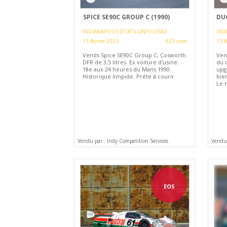
SPICE SE90C GROUP C (1990)
DUQ
INDIANAPOLIS (ETATS-UNIS (USA))
INDI
13 février 2023
623 vues
13 f
Vends Spice SE90C Group C, Cosworth
Ven
DFR de 3,5 litres. Ex voiture d'usine.
du 
18e aux 24 heures du Mans 1990.
upg
Historique limpide. Prête à courir.
bie
Le 
Vendu par : Indy Competition Services
Vendu 
EOS