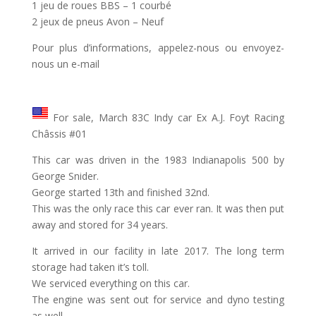
1 jeu de roues BBS – 1 courbé
2 jeux de pneus Avon – Neuf
Pour plus d’informations, appelez-nous ou envoyez-
nous un e-mail
For sale, March 83C Indy car Ex A.J. Foyt Racing
Châssis #01
This car was driven in the 1983 Indianapolis 500 by
George Snider.
George started 13th and finished 32nd.
This was the only race this car ever ran. It was then put
away and stored for 34 years.
It arrived in our facility in late 2017. The long term
storage had taken it’s toll.
We serviced everything on this car.
The engine was sent out for service and dyno testing
as well.