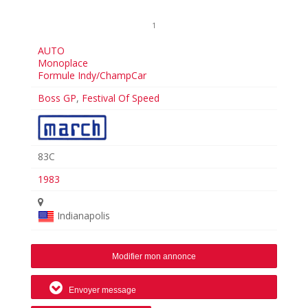
1
AUTO
Monoplace
Formule Indy/ChampCar
Boss GP
,
Festival Of Speed
83C
1983
Indianapolis
Modifier mon annonce
Envoyer message