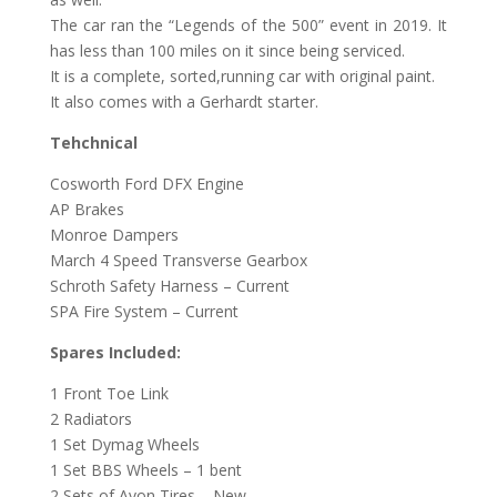
The car ran the “Legends of the 500” event in 2019. It
has less than 100 miles on it since being serviced.
It is a complete, sorted,running car with original paint.
It also comes with a Gerhardt starter.
Tehchnical
Cosworth Ford DFX Engine
AP Brakes
Monroe Dampers
March 4 Speed Transverse Gearbox
Schroth Safety Harness – Current
SPA Fire System – Current
Spares Included:
1 Front Toe Link
2 Radiators
1 Set Dymag Wheels
1 Set BBS Wheels – 1 bent
2 Sets of Avon Tires – New