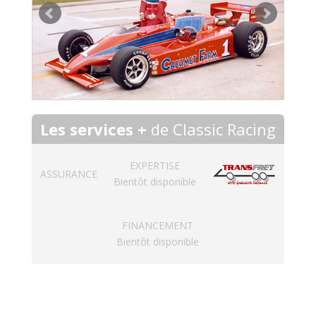
Les services +
de Classic Racing
EXPERTISE
ASSURANCE
Bientôt disponible
FINANCEMENT
Bientôt disponible