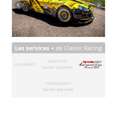
Les services +
de Classic Racing
EXPERTISE
ASSURANCE
Bientôt disponible
FINANCEMENT
Bientôt disponible