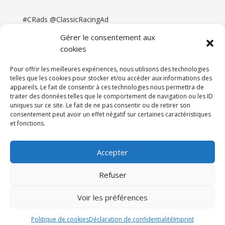
#CRads @ClassicRacingAd
Gérer le consentement aux
cookies
Pour offrir les meilleures expériences, nous utilisons des technologies
telles que les cookies pour stocker et/ou accéder aux informations des
appareils. Le fait de consentir à ces technologies nous permettra de
traiter des données telles que le comportement de navigation ou les ID
uniques sur ce site. Le fait de ne pas consentir ou de retirer son
consentement peut avoir un effet négatif sur certaines caractéristiques
et fonctions.
Accueil
Catégories
Annonces
Newsletter & Presse
Partenaires
Tarifs
Accepter
Contact
Espace Client
Refuser
Réalisation
121DigitalGroup |
Voir les préférences
Maintenance AllWebagency | Hébergement
121DigitalGroup
Politique de cookies
Déclaration de confidentialité
Imprint