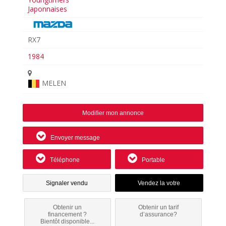
Japonnaises
RX7
1984
MELEN
Modifier mon annonce
Envoyer message
Téléphone
Portable
Signaler vendu
Obtenir un
Obtenir un tarif
financement ?
d’assurance?
Bientôt disponible...