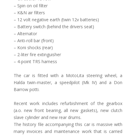
– Spin on oil filter
– K&N air filters
– 12 volt negative earth (twin 12v batteries)
– Battery switch (behind the drivers seat)
– Alternator
– Anti-roll bar (front)
– Koni shocks (rear)
– 2-liter fire extinguisher
– 4-point TRS harness
The car is fitted with a MotoLita steering wheel, a
Halda twin-master, a speedpilot (Mk IV) and a Don
Barrow potti.
Recent work includes refurbishment of the gearbox
(a.o. new front bearing, all new gaskets), new clutch
slave cylinder and new rear drums.
The history file accompanying this car is massive with
many invoices and maintenance work that is carried