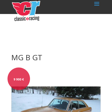
MG B GT
9 900
€