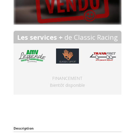
Les services +
de Classic Racing
FINANCEMENT
Bientôt disponible
Description