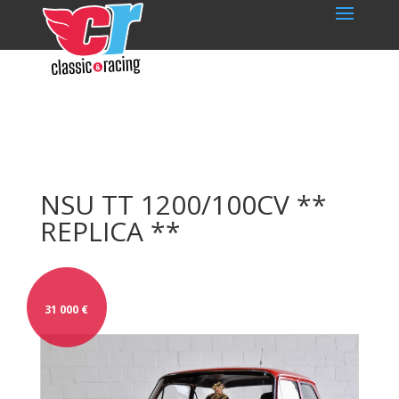
NSU TT 1200/100CV **
REPLICA **
31 000
€