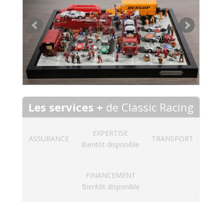
Les services +
de Classic Racing
EXPERTISE
ASSURANCE
TRANSPORT
Bientôt disponible
FINANCEMENT
Bientôt disponible